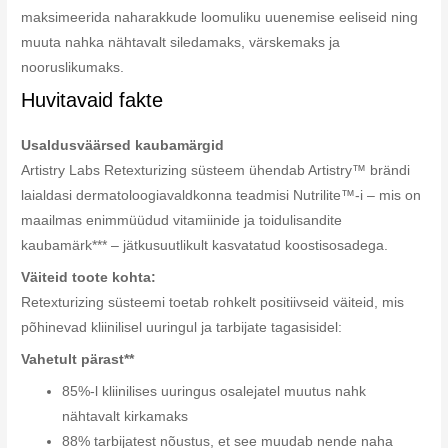
maksimeerida naharakkude loomuliku uuenemise eeliseid ning
muuta nahka nähtavalt siledamaks, värskemaks ja
nooruslikumaks.
Huvitavaid fakte
Usaldusväärsed kaubamärgid
Artistry Labs Retexturizing süsteem ühendab Artistry™ brändi
laialdasi dermatoloogiavaldkonna teadmisi Nutrilite™-i – mis on
maailmas enimmüüdud vitamiinide ja toidulisandite
kaubamärk*** – jätkusuutlikult kasvatatud koostisosadega.
Väiteid toote kohta:
Retexturizing süsteemi toetab rohkelt positiivseid väiteid, mis
põhinevad kliinilisel uuringul ja tarbijate tagasisidel:
Vahetult pärast**
85%-l kliinilises uuringus osalejatel muutus nahk
nähtavalt kirkamaks
88% tarbijatest nõustus, et see muudab nende naha