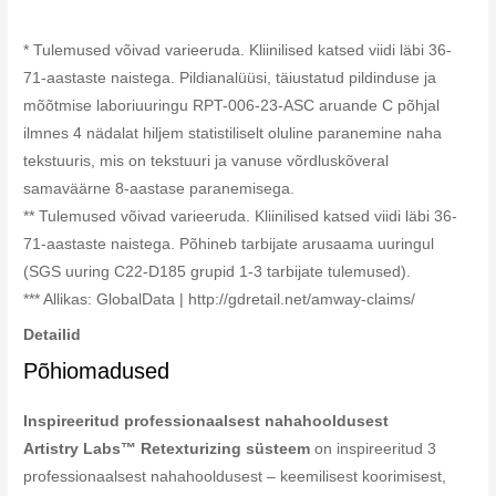
* Tulemused võivad varieeruda. Kliinilised katsed viidi läbi 36-
71-aastaste naistega. Pildianalüüsi, täiustatud pildinduse ja
mõõtmise laboriuuringu RPT-006-23-ASC aruande C põhjal
ilmnes 4 nädalat hiljem statistiliselt oluline paranemine naha
tekstuuris, mis on tekstuuri ja vanuse võrdluskõveral
samaväärne 8-aastase paranemisega.
** Tulemused võivad varieeruda. Kliinilised katsed viidi läbi 36-
71-aastaste naistega. Põhineb tarbijate arusaama uuringul
(SGS uuring C22-D185 grupid 1-3 tarbijate tulemused).
*** Allikas: GlobalData | http://gdretail.net/amway-claims/
Detailid
Põhiomadused
Inspireeritud professionaalsest nahahooldusest
Artistry Labs™ Retexturizing süsteem
on inspireeritud 3
professionaalsest nahahooldusest – keemilisest koorimisest,