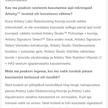
maksimaalsed.
Kas ma peaksin süsteemi kasutamise ajal mõningaid
Artistry™ tooteid või koostisosi vältima?
Kuna Artistry Labs Retexturizing Koorija koorib nahka
intensiivselt, ei ole soovitatav kasutada sellega samal ajal muid
koorijaid, näiteks tooteid Artistry Studio™ Puhastaja + koorija,
Artistry Signature Select™ Sära andev mask, Artistry Signature
Select Viimistlev kehakoorija, Artistry Studio Vistrikevastane
hooldus + puhastav geel, Artistry Studio Vistrikke vähendav
toonik + pooride värskendaja ja Artistry Skin Nutrition Vitamiin C
+ HA3 seerum igapäevaseks kasutamiseks.
Mida ma peaksin tegema, kui mu nahk tundub pärast
kasutamist ärritunud või tundlik?
Neid tooteid on põhjalikult kontrollitud ning kerge nahapunetus
pärast Artistry Labs Retexturizing Koorija ja Artistry Labs
Aquabrasion seadme kasutamist on normaalne. Kuid iga
inimese nahk on erinev. Neid tooteid ei tohi kasutada vigastatud