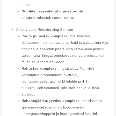
nahka.
Nutrilite’i kasvatatud granaatõunte
ekstrakt
rahustab samuti nahka.
Artistry Labs Retexturizing Seerum
Poore puhastav kompleks
, mis sisaldab
läätseseemneid, punaseid vetikaid ja tsesalpiinia vilju,
hooldab ja ahendab poore ning katab need justkui
„teise naha“ kihiga, ennetades nende ummistumist
mustuse ja tootejääkidega.
Rahustav kompleks
, mis sisaldab Nutrilite’i
kasvatatud granaatõunte ekstrakti,
lagritsajuureekstrakti, lutiklillelehte ja 4-T-
butüültsükloheksanooli, rahustab nahka ja lisab
elujõudu.
Nahabarjääri tugevdav kompleks
, mis sisaldab
liposomaalset rosmariini, liposoomseid
oomegarasvhappeid ja hüdrogeenitud letsitiini,