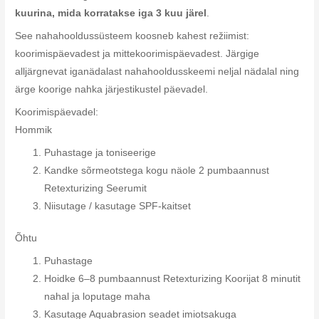
kuurina, mida korratakse iga 3 kuu järel
.
See nahahooldussüsteem koosneb kahest režiimist:
koorimispäevadest ja mittekoorimispäevadest. Järgige
alljärgnevat iganädalast nahahooldusskeemi neljal nädalal ning
ärge koorige nahka järjestikustel päevadel.
Koorimispäevadel:
Hommik
Puhastage ja toniseerige
Kandke sõrmeotstega kogu näole 2 pumbaannust
Retexturizing Seerumit
Niisutage / kasutage SPF-kaitset
Õhtu
Puhastage
Hoidke 6–8 pumbaannust Retexturizing Koorijat 8 minutit
nahal ja loputage maha
Kasutage Aquabrasion seadet imiotsakuga