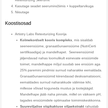
Retexturizing Seerumit
Kasutage seadet seerumirežiimis + kuppeltarvikuga
Niisutage
Koostisosad
Artistry Labs Retexturizing Koorija
Kolmekordselt kooriv kompleks
, mis sisaldab
seeneensüüme, granaatõunaensüüme (NutriCerti
sertifikaadiga) ja mandelhapet. Seeneensüümid
jäljendavad nahas loomulikult esinevate ensüümide
toimet, mandelhappe mõjul suudab see ensüüm aga
25% paremini pindmisi surnud naharakke eemaldada.
Granaatõunaensüümid kiirendavad deskvamatsiooni,
eemaldades surnud naharakkude välimise kihi,
millesse võivad koguneda mustus ja tootejäägid.
Mandelhape jääb naha pinnale, millel on väiksem pH,
tagades ensüümidele optimaalse toimimiskeskkonna.
Suureviljalise viigikaktuse viljaekstrakt
rahustab