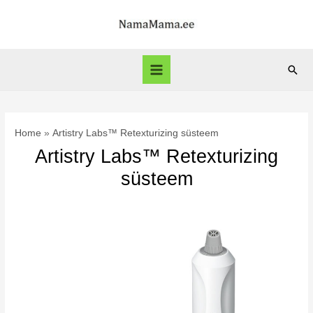
Skip
to
content
Sear
Main
Menu
Home
Artistry Labs™ Retexturizing süsteem
Artistry Labs™ Retexturizing
süsteem