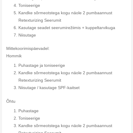
Toniseerige
Kandke sõrmeotstega kogu näole 2 pumbaannust
Retexturizing Seerumit
Kasutage seadet seerumirežiimis + kuppeltarvikuga
Niisutage
Mittekoorimispäevadel:
Hommik
Puhastage ja toniseerige
Kandke sõrmeotstega kogu näole 2 pumbaannust
Retexturizing Seerumit
Niisutage / kasutage SPF-kaitset
Õhtu
Puhastage
Toniseerige
Kandke sõrmeotstega kogu näole 2 pumbaannust