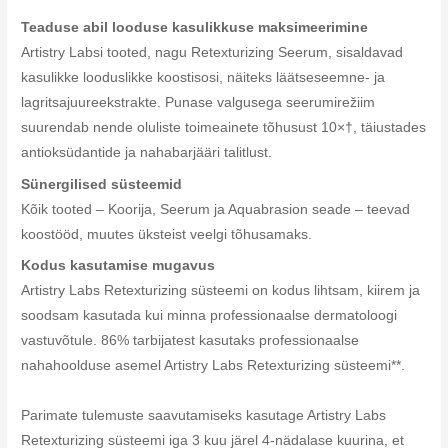
Teaduse abil looduse kasulikkuse maksimeerimine
Artistry Labsi tooted, nagu Retexturizing Seerum, sisaldavad
kasulikke looduslikke koostisosi, näiteks läätseseemne- ja
lagritsajuureekstrakte. Punase valgusega seerumirežiim
suurendab nende oluliste toimeainete tõhusust 10×†, täiustades
antioksüdantide ja nahabarjääri talitlust.
Sünergilised süsteemid
Kõik tooted – Koorija, Seerum ja Aquabrasion seade – teevad
koostööd, muutes üksteist veelgi tõhusamaks.
Kodus kasutamise mugavus
Artistry Labs Retexturizing süsteemi on kodus lihtsam, kiirem ja
soodsam kasutada kui minna professionaalse dermatoloogi
vastuvõtule. 86% tarbijatest kasutaks professionaalse
nahahoolduse asemel Artistry Labs Retexturizing süsteemi**.
Parimate tulemuste saavutamiseks kasutage Artistry Labs
Retexturizing süsteemi iga 3 kuu järel 4-nädalase kuurina, et