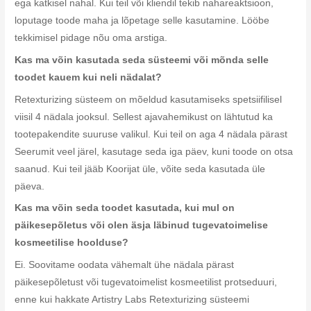
ega katkisel nahal. Kui teil või kliendil tekib nahareaktsioon,
loputage toode maha ja lõpetage selle kasutamine. Lööbe
tekkimisel pidage nõu oma arstiga.
Kas ma võin kasutada seda süsteemi või mõnda selle
toodet kauem kui neli nädalat?
Retexturizing süsteem on mõeldud kasutamiseks spetsiifilisel
viisil 4 nädala jooksul. Sellest ajavahemikust on lähtutud ka
tootepakendite suuruse valikul. Kui teil on aga 4 nädala pärast
Seerumit veel järel, kasutage seda iga päev, kuni toode on otsa
saanud. Kui teil jääb Koorijat üle, võite seda kasutada üle
päeva.
Kas ma võin seda toodet kasutada, kui mul on
päikesepõletus või olen äsja läbinud tugevatoimelise
kosmeetilise hoolduse?
Ei. Soovitame oodata vähemalt ühe nädala pärast
päikesepõletust või tugevatoimelist kosmeetilist protseduuri,
enne kui hakkate Artistry Labs Retexturizing süsteemi