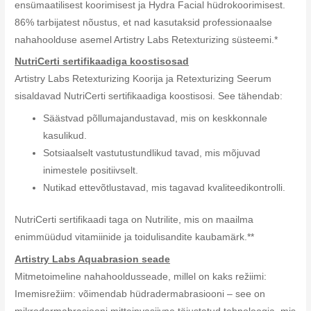
ensümaatilisest koorimisest ja Hydra Facial hüdrokoorimisest.
86% tarbijatest nõustus, et nad kasutaksid professionaalse
nahahoolduse asemel Artistry Labs Retexturizing süsteemi.*
NutriCerti sertifikaadiga koostisosad
Artistry Labs Retexturizing Koorija ja Retexturizing Seerum
sisaldavad NutriCerti sertifikaadiga koostisosi. See tähendab:
Säästvad põllumajandustavad, mis on keskkonnale
kasulikud.
Sotsiaalselt vastutustundlikud tavad, mis mõjuvad
inimestele positiivselt.
Nutikad ettevõtlustavad, mis tagavad kvaliteedikontrolli.
NutriCerti sertifikaadi taga on Nutrilite, mis on maailma
enimmüüdud vitamiinide ja toidulisandite kaubamärk.**
Artistry Labs Aquabrasion seade
Mitmetoimeline nahahooldusseade, millel on kaks režiimi:
Imemisrežiim: võimendab hüdradermabrasiooni – see on