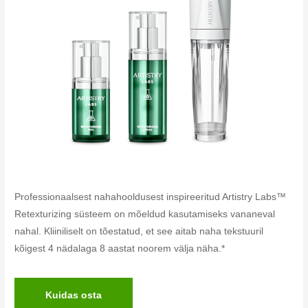
Professionaalsest nahahooldusest inspireeritud Artistry Labs™
Retexturizing süsteem on mõeldud kasutamiseks vananeval
nahal. Kliiniliselt on tõestatud, et see aitab naha tekstuuril
kõigest 4 nädalaga 8 aastat noorem välja näha.*
Kuidas osta