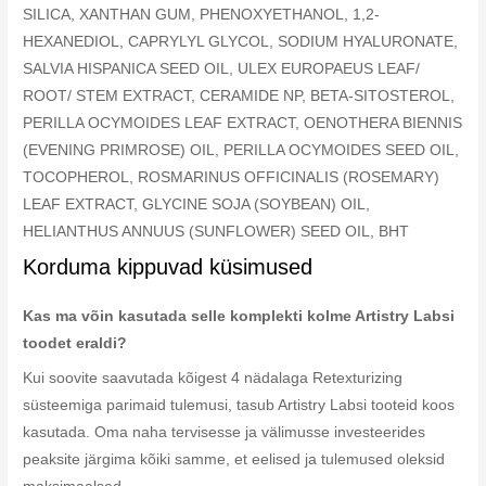
SILICA, XANTHAN GUM, PHENOXYETHANOL, 1,2-
HEXANEDIOL, CAPRYLYL GLYCOL, SODIUM HYALURONATE,
SALVIA HISPANICA SEED OIL, ULEX EUROPAEUS LEAF/
ROOT/ STEM EXTRACT, CERAMIDE NP, BETA-SITOSTEROL,
PERILLA OCYMOIDES LEAF EXTRACT, OENOTHERA BIENNIS
(EVENING PRIMROSE) OIL, PERILLA OCYMOIDES SEED OIL,
TOCOPHEROL, ROSMARINUS OFFICINALIS (ROSEMARY)
LEAF EXTRACT, GLYCINE SOJA (SOYBEAN) OIL,
HELIANTHUS ANNUUS (SUNFLOWER) SEED OIL, BHT
Korduma kippuvad küsimused
Kas ma võin kasutada selle komplekti kolme Artistry Labsi
toodet eraldi?
Kui soovite saavutada kõigest 4 nädalaga Retexturizing
süsteemiga parimaid tulemusi, tasub Artistry Labsi tooteid koos
kasutada. Oma naha tervisesse ja välimusse investeerides
peaksite järgima kõiki samme, et eelised ja tulemused oleksid