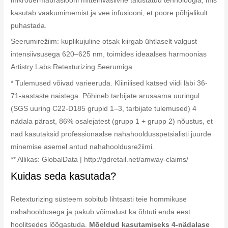
mikrodermabrasiooni mitteinvasiivne täiustatud tehnoloogia, mis
kasutab vaakumimemist ja vee infusiooni, et poore põhjalikult
puhastada.
Seerumirežiim: kuplikujuline otsak kiirgab ühtlaselt valgust
intensiivsusega 620–625 nm, toimides ideaalses harmoonias
Artistry Labs Retexturizing Seerumiga.
* Tulemused võivad varieeruda. Kliinilised katsed viidi läbi 36-
71-aastaste naistega. Põhineb tarbijate arusaama uuringul
(SGS uuring C22-D185 grupid 1–3, tarbijate tulemused) 4
nädala pärast, 86% osalejatest (grupp 1 + grupp 2) nõustus, et
nad kasutaksid professionaalse nahahooldusspetsialisti juurde
minemise asemel antud nahahooldusrežiimi.
** Allikas: GlobalData | http://gdretail.net/amway-claims/
Kuidas seda kasutada?
Retexturizing süsteem sobitub lihtsasti teie hommikuse
nahahooldusega ja pakub võimalust ka õhtuti enda eest
hoolitsedes lõõgastuda.
Mõeldud kasutamiseks 4-nädalase