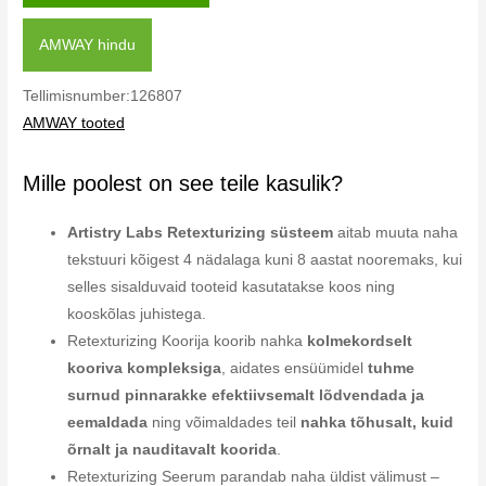
AMWAY hindu
Tellimisnumber:126807
AMWAY tooted
Mille poolest on see teile kasulik?
Artistry Labs Retexturizing süsteem
aitab muuta naha
tekstuuri kõigest 4 nädalaga kuni 8 aastat nooremaks, kui
selles sisalduvaid tooteid kasutatakse koos ning
kooskõlas juhistega.
Retexturizing Koorija koorib nahka
kolmekordselt
kooriva kompleksiga
, aidates ensüümidel
tuhme
surnud pinnarakke efektiivsemalt lõdvendada ja
eemaldada
ning võimaldades teil
nahka tõhusalt, kuid
õrnalt ja nauditavalt koorida
.
Retexturizing Seerum parandab naha üldist välimust –