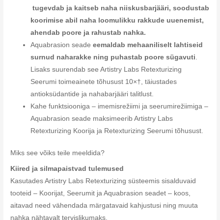
tugevdab ja kaitseb naha niiskusbarjääri, soodustab
koorimise abil naha loomulikku rakkude uuenemist,
ahendab poore ja rahustab nahka.
Aquabrasion seade
eemaldab mehaaniliselt lahtiseid
surnud naharakke ning puhastab poore sügavuti
.
Lisaks suurendab see Artistry Labs Retexturizing
Seerumi toimeainete tõhusust 10×†, täiustades
antioksüdantide ja nahabarjääri talitlust.
Kahe funktsiooniga – imemisrežiimi ja seerumirežiimiga –
Aquabrasion seade maksimeerib Artistry Labs
Retexturizing Koorija ja Retexturizing Seerumi tõhusust.
Miks see võiks teile meeldida?
Kiired ja silmapaistvad tulemused
Kasutades Artistry Labs Retexturizing süsteemis sisalduvaid
tooteid – Koorijat, Seerumit ja Aquabrasion seadet – koos,
aitavad need vähendada märgatavaid kahjustusi ning muuta
nahka nähtavalt tervislikumaks.