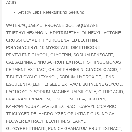
ACID
Artistry Labs Retexturizing Seerum:
WATER/AQUA/EAU, PROPANEDIOL, SQUALANE,
TRIETHYLHEXANOIN, HDI/TRIMETHYLOL HEXYLLACTONE
CROSSPOLYMER, HYDROGENATED LECITHIN,
POLYGLYCERYL-10 MYRISTATE, DIMETHICONE,
PENTYLENE GLYCOL, GLYCERIN, SODIUM BENZOATE,
CAESALPINIA SPINOSA FRUIT EXTRACT, SPHINGOMONAS
FERMENT EXTRACT, CHLORPHENESIN, GLYCOLIC ACID, 4-
T-BUTYLCYCLOHEXANOL, SODIUM HYDROXIDE, LENS
ESCULENTA (LENTIL) SEED EXTRACT, BUTYLENE GLYCOL,
LACTIC ACID, SODIUM MAGNESIUM SILICATE, CITRIC ACID,
FRAGRANCE/PARFUM, DISODIUM EDTA, DEXTRIN,
KAPPAPHYCUS ALVAREZII EXTRACT, CAPRYLIC/CAPRIC
TRIGLYCERIDE, HYDROLYZED OPUNTIA FICUS-INDICA
FLOWER EXTRACT, LECITHIN, STEARYL
GLYCYRRHETINATE, PUNICA GRANATUM FRUIT EXTRACT,