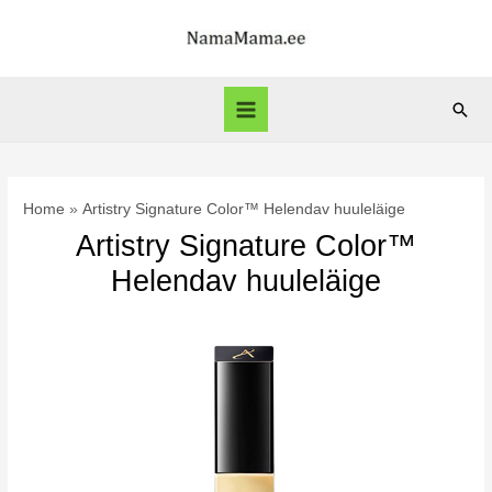
Skip
to
content
Sear
Main
Menu
Home
Artistry Signature Color™ Helendav huuleläige
Artistry Signature Color™
Helendav huuleläige