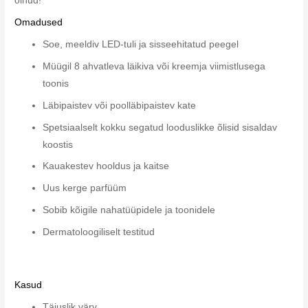
olnud!
Omadused
Soe, meeldiv LED-tuli ja sisseehitatud peegel
Müügil 8 ahvatleva läikiva või kreemja viimistlusega
toonis
Läbipaistev või poolläbipaistev kate
Spetsiaalselt kokku segatud looduslikke õlisid sisaldav
koostis
Kauakestev hooldus ja kaitse
Uus kerge parfüüm
Sobib kõigile nahatüüpidele ja toonidele
Dermatoloogiliselt testitud
Kasud
Täiuslik värv