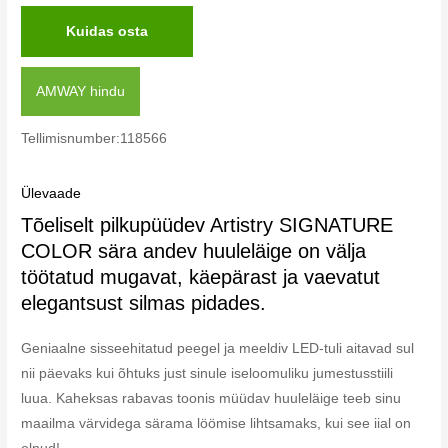
Kuidas osta
AMWAY hindu
Tellimisnumber:118566
Ülevaade
Tõeliselt pilkupüüdev Artistry SIGNATURE
COLOR sära andev huuleläige on välja
töötatud mugavat, käepärast ja vaevatut
elegantsust silmas pidades.
Geniaalne sisseehitatud peegel ja meeldiv LED-tuli aitavad sul
nii päevaks kui õhtuks just sinule iseloomuliku jumestusstiili
luua. Kaheksas rabavas toonis müüdav huuleläige teeb sinu
maailma värvidega särama löömise lihtsamaks, kui see iial on