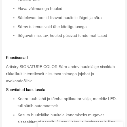
Elava välimusega huuled
Sädelevad toonid lisavad huultele läiget ja sära
Särav tulemus vaid ühe käeliigutusega
Sügavuti niisutav, huuled püsivad tunde mahlased
Koostisosad
Artistry SIGNATURE COLOR Sära andev huuleläige sisaldab
rikkalikult intensiivselt niisutava toimega jojobat ja
avokaadoõlisid.
Soovitatud kasutusala
Keera tuub lahti ja tõmba aplikaator välja; meeldiv LED-
tuli süttib automaatselt.
Kasuta huuleläike huultele kandmiseks mugavat
sisseehitatud peeglit. Alusta ülahuule keskosast ja liigu