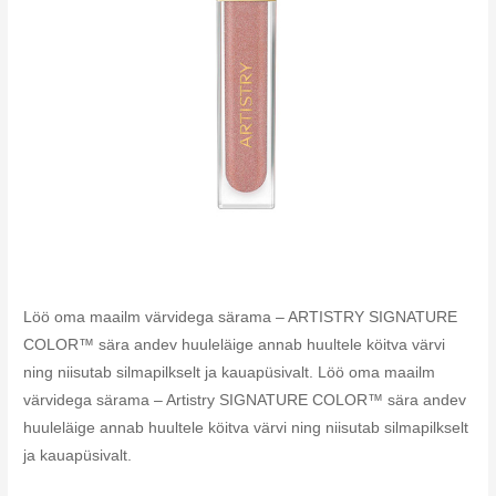
Löö oma maailm värvidega särama – ARTISTRY SIGNATURE
COLOR™ sära andev huuleläige annab huultele köitva värvi
ning niisutab silmapilkselt ja kauapüsivalt. Löö oma maailm
värvidega särama – Artistry SIGNATURE COLOR™ sära andev
huuleläige annab huultele köitva värvi ning niisutab silmapilkselt
ja kauapüsivalt.