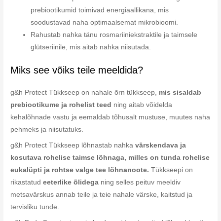
prebiootikumid toimivad energiaallikana, mis
soodustavad naha optimaalsemat mikrobioomi.
Rahustab nahka tänu rosmariiniekstraktile ja taimsele
glütseriinile, mis aitab nahka niisutada.
Miks see võiks teile meeldida?
g&h Protect Tükkseep on nahale õrn tükkseep,
mis sisaldab
prebiootikume ja rohelist teed
ning aitab võidelda
kehalõhnade vastu ja eemaldab tõhusalt mustuse, muutes naha
pehmeks ja niisutatuks.
g&h Protect Tükkseep lõhnastab nahka
värskendava ja
kosutava rohelise taimse lõhnaga, milles on tunda rohelise
eukalüpti ja rohtse valge tee lõhnanoote.
Tükkseepi on
rikastatud
eeterlike õlidega
ning selles peituv meeldiv
metsavärskus annab teile ja teie nahale värske, kaitstud ja
tervisliku tunde.