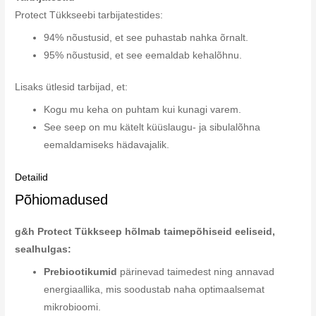
Protect Tükkseebi tarbijatestides:
94% nõustusid, et see puhastab nahka õrnalt.
95% nõustusid, et see eemaldab kehalõhnu.
Lisaks ütlesid tarbijad, et:
Kogu mu keha on puhtam kui kunagi varem.
See seep on mu kätelt küüslaugu- ja sibulalõhna
eemaldamiseks hädavajalik.
Detailid
Põhiomadused
g&h Protect Tükkseep hõlmab taimepõhiseid eeliseid,
sealhulgas:
Prebiootikumid
pärinevad taimedest ning annavad
energiaallika, mis soodustab naha optimaalsemat
mikrobioomi.