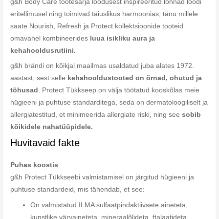
g&h Body Care tootesarja loodusest inspireeritud lõhnad loodi
eritellimusel ning toimivad täiuslikus harmoonias, tänu millele
saate Nourish, Refresh ja Protect kollektsioonide tooteid
omavahel kombineerides
luua isikliku aura ja
kehahooldusrutiini.
g&h brändi on kõikjal maailmas usaldatud juba alates 1972.
aastast, sest selle
kehahooldustooted on õrnad, ohutud ja
tõhusad
. Protect Tükkseep on välja töötatud kooskõlas meie
hügieeni ja puhtuse standarditega, seda on dermatoloogiliselt ja
allergiatestitud, et minimeerida allergiate riski, ning see
sobib
kõikidele nahatüüpidele.
Huvitavaid fakte
Puhas koostis
g&h Protect Tükkseebi valmistamisel on järgitud hügieeni ja
puhtuse standardeid, mis tähendab, et see:
On valmistatud ILMA sulfaatpindaktiivsete aineteta,
kunstlike värvaineteta, mineraalõlideta, ftalaatideta,