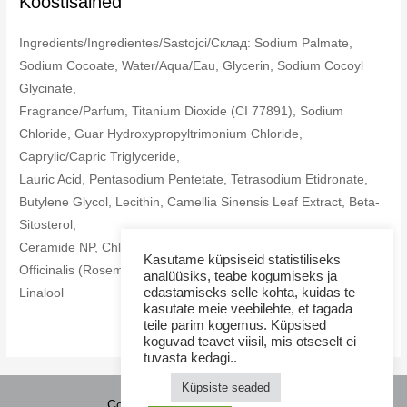
Koostisained
Ingredients/Ingredientes/Sastojci/Склад: Sodium Palmate,
Sodium Cocoate, Water/Aqua/Eau, Glycerin, Sodium Cocoyl
Glycinate,
Fragrance/Parfum, Titanium Dioxide (CI 77891), Sodium
Chloride, Guar Hydroxypropyltrimonium Chloride,
Caprylic/Capric Triglyceride,
Lauric Acid, Pentasodium Pentetate, Tetrasodium Etidronate,
Butylene Glycol, Lecithin, Camellia Sinensis Leaf Extract, Beta-
Sitosterol,
Ceramide NP, Chlorphenesin, Phenoxyethanol, Rosmarinus
Kasutame küpsiseid statistiliseks
Officinalis (Rosemary) Leaf Extract, Geraniol, Limonene,
analüüsiks, teabe kogumiseks ja
edastamiseks selle kohta, kuidas te
Linalool
kasutate meie veebilehte, et tagada
teile parim kogemus. Küpsised
koguvad teavet viisil, mis otseselt ei
tuvasta kedagi..
Küpsiste seaded
Copyright © 2026 NamaMama.ee