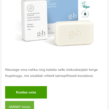
Niisutage oma nahka ning kaitske selle niiskusbarjääri kerge
ihupiimaga, mis sisaldab rohkelt taimepõhiseid koostisosi.
Kuidas osta
AMWAY hindu