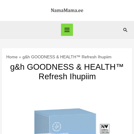
Skip
to
content
Sear
Main
Menu
Home
g&h GOODNESS & HEALTH™ Refresh Ihupiim
g&h GOODNESS & HEALTH™
Refresh Ihupiim