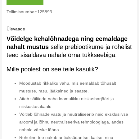
Tellimisnumber:125893
Ülevaade
Võidelge kehalõhnadega ning eemaldage
nahalt mustus
selle prebiootikume ja rohelist
teed sisaldava nahale õrna tükkseebiga.
Mille poolest on see teile kasulik?
Moodustab rikkaliku vahu, mis eemaldab tõhusalt
mustuse, rasu, jääkained ja saaste.
Aitab säilitada naha loomulikku niiskusbarjääri ja
niiskustasakaalu.
Võitleb lõhnade vastu ja neutraliseerib neid eksklusiivse
aroomi ja lõhnu neutraliseeriva tehnoloogiaga, andes
nahale värske lõhna.
Roheline tee pakub antioksüdantset kaitset ning