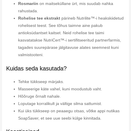
Rosmariin
on maitseküllane ürt, mis suudab nahka
rahustada.
Rohelise tee ekstrakt
pärineb Nutrilite™-i heakskiidetud
rohelisest teest. See tõhus taimne aine pakub
antioksüdantset kaitset. Neid rohelise tee taimi
kasvatatakse NutriCert™-i sertifitseeritud partnerfarmis,
tagades suurepärase jälgitavuse alates seemnest kuni
valmistooteni.
Kuidas seda kasutada?
Tehke tükkseep märjaks.
Masseerige käte vahel, kuni moodustub vaht.
Hõõruge õrnalt nahale.
Loputage korralikult ja vältige silma sattumist.
Kui üks tükkseep on peaaegu otsas, võtke appi nutikas
SoapSaver, et see uue seebi külge kinnitada.