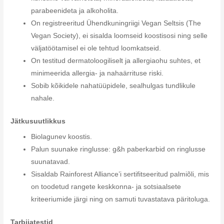
parabeenideta ja alkoholita.
On registreeritud Ühendkuningriigi Vegan Seltsis (The
Vegan Society), ei sisalda loomseid koostisosi ning selle
väljatöötamisel ei ole tehtud loomkatseid.
On testitud dermatoloogiliselt ja allergiaohu suhtes, et
minimeerida allergia- ja nahaärrituse riski.
Sobib kõikidele nahatüüpidele, sealhulgas tundlikule
nahale.
Jätkusuutlikkus
Biolagunev koostis.
Palun suunake ringlusse: g&h paberkarbid on ringlusse
suunatavad.
Sisaldab Rainforest Alliance’i sertifitseeritud palmiõli, mis
on toodetud rangete keskkonna- ja sotsiaalsete
kriteeriumide järgi ning on samuti tuvastatava päritoluga.
Tarbijatestid