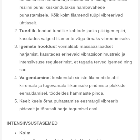
režiimi puhul keskendutakse hambavahede
puhastamisele. Kõik kolm filamendi tüüpi vibreerivad
ühtlaselt.
Tundlik:
loodud tundlike kohtade jaoks piki igemepiiri,
kasutades valgeid filamente väga õrnaks vibreerimiseks.
Igemete hooldus:
võimaldab massaažilaadset
harjamist, kasutades erinevaid vibratsioonimustreid ja
intensiivsuse reguleerimist, et tagada terved igemed ning
suu.
Valgendamine:
keskendub siniste filamentide abil
kiiremale ja tugevamale liikumisele pindmiste plekkide
eemaldamisel, töödeldes hammaste pinda.
Keel:
keele õrna puhastamise eesmärgil vibreerib
pidevalt ja tõhusalt harja tagumisel osal
INTENSIIVSUSTASEMED
Kolm