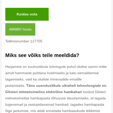
Kuidas osta
AMWAY hindu
Tellimisnumber:127705
Miks see võiks teile meeldida?
Harjamine on suuhoolduse toimingute puhul oluline samm mitte
ainult hammaste puhtana hoidmiseks ja katu eemaldamise
tagamiseks, vaid ka oluliste mineraalide emailile
jaotamiseks.
Tänu uuenduslikule ultraheli tehnoloogiale on
Glisteri mitmetoimeline elektriline hambahari
loodud Glisteri
mitmetoimelise hambapasta tõhususe täiustamiseks, et tagada
tugevamad ja vastupidavamad hambad, tagades hambapasta
õige jaotumise, mis aitab ennetada hambaaukude tekkimist