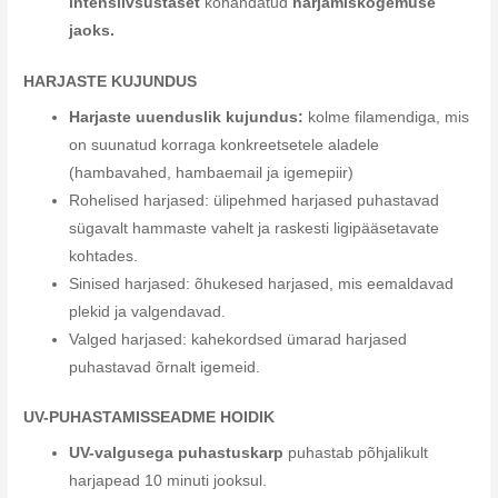
intensiivsustaset
kohandatud
harjamiskogemuse
jaoks.
HARJASTE KUJUNDUS
Harjaste uuenduslik kujundus:
kolme filamendiga, mis
on suunatud korraga konkreetsetele aladele
(hambavahed, hambaemail ja igemepiir)
Rohelised harjased: ülipehmed harjased puhastavad
sügavalt hammaste vahelt ja raskesti ligipääsetavate
kohtades.
Sinised harjased: õhukesed harjased, mis eemaldavad
plekid ja valgendavad.
Valged harjased: kahekordsed ümarad harjased
puhastavad õrnalt igemeid.
UV-PUHASTAMISSEADME HOIDIK
UV-valgusega puhastuskarp
puhastab põhjalikult
harjapead 10 minuti jooksul.