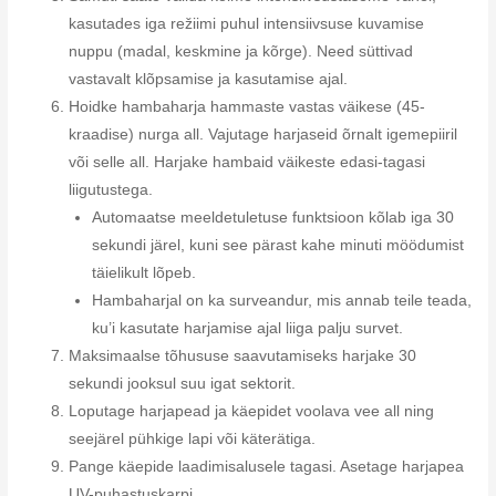
kasutades iga režiimi puhul intensiivsuse kuvamise
nuppu (madal, keskmine ja kõrge). Need süttivad
vastavalt klõpsamise ja kasutamise ajal.
Hoidke hambaharja hammaste vastas väikese (45-
kraadise) nurga all. Vajutage harjaseid õrnalt igemepiiril
või selle all. Harjake hambaid väikeste edasi-tagasi
liigutustega.
Automaatse meeldetuletuse funktsioon kõlab iga 30
sekundi järel, kuni see pärast kahe minuti möödumist
täielikult lõpeb.
Hambaharjal on ka surveandur, mis annab teile teada,
ku’i kasutate harjamise ajal liiga palju survet.
Maksimaalse tõhususe saavutamiseks harjake 30
sekundi jooksul suu igat sektorit.
Loputage harjapead ja käepidet voolava vee all ning
seejärel pühkige lapi või käterätiga.
Pange käepide laadimisalusele tagasi. Asetage harjapea
UV-puhastuskarpi.