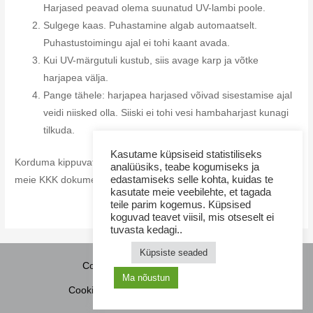
Harjased peavad olema suunatud UV-lambi poole.
Sulgege kaas. Puhastamine algab automaatselt.
Puhastustoimingu ajal ei tohi kaant avada.
Kui UV-märgutuli kustub, siis avage karp ja võtke
harjapea välja.
Pange tähele: harjapea harjased võivad sisestamise ajal
veidi niisked olla. Siiski ei tohi vesi hambaharjast kunagi
tilkuda.
Kasutame küpsiseid statistiliseks
Korduma kippuvate küsimuste täieliku ülevaate jaoks vaadake
analüüsiks, teabe kogumiseks ja
edastamiseks selle kohta, kuidas te
meie KKK dokumenti, mis on saadaval Amway teegis.
kasutate meie veebilehte, et tagada
teile parim kogemus. Küpsised
koguvad teavet viisil, mis otseselt ei
tuvasta kedagi..
Küpsiste seaded
Copyright © 2026 NamaMama.ee
Ma nõustun
Cookie Policy