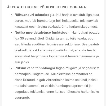
TÄIUSTATUD KOLME PÕHILISE TEHNOLOOGIAGA
Rõhuanduri tehnoloogia
. Kui harjale avaldub liiga suur
surve, muutub hambaharja heli hoiatuseks, mis teavitab
kasutajat eesmärgiga pakkuda õrna harjamiskogemust.
Nutika meeldetuletuse funktsioon
. Hambahari peatub
iga 30 sekundi järel lühidalt ja annab teile teada, et on
aeg liikuda suuõõne järgmisesse sektorisse. See peatub
täielikult pärast kahe minuti möödumist, et anda teada
soovitatud harjamisaja lõppemisest tervete hammaste ja
suu jaoks.
Pritsmevaba tehnoloogia
tagab mugava ja segaduseta
hambapesu kogemuse. Kui elektriline hambahari on
sisse lülitatud, algab vibreerimine kolme sekundi jooksul
madalal tasemel, et vältida hambapastapritsmeid ja
segaduse tekitamist, enne kui see tõhusaks harjamiseks
suureneb.