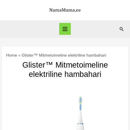
Skip
to
content
Sear
Main
Menu
Home
Glister™ Mitmetoimeline elektriline hambahari
Glister™ Mitmetoimeline
elektriline hambahari