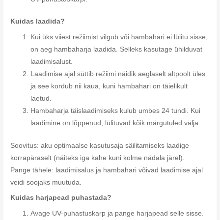
Kuidas laadida?
Kui üks viiest režiimist vilgub või hambahari ei lülitu sisse,
on aeg hambaharja laadida. Selleks kasutage ühilduvat
laadimisalust.
Laadimise ajal süttib režiimi näidik aeglaselt altpoolt üles
ja see kordub nii kaua, kuni hambahari on täielikult
laetud.
Hambaharja täislaadimiseks kulub umbes 24 tundi. Kui
laadimine on lõppenud, lülituvad kõik märgutuled välja.
Soovitus: aku optimaalse kasutusaja säilitamiseks laadige
korrapäraselt (näiteks iga kahe kuni kolme nädala järel).
Pange tähele: laadimisalus ja hambahari võivad laadimise ajal
veidi soojaks muutuda.
Kuidas harjapead puhastada?
Avage UV-puhastuskarp ja pange harjapead selle sisse.