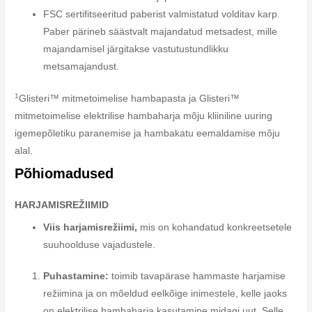
FSC sertifitseeritud paberist valmistatud volditav karp.
Paber pärineb säästvalt majandatud metsadest, mille
majandamisel järgitakse vastutustundlikku
metsamajandust.
1
Glisteri™ mitmetoimelise hambapasta ja Glisteri™
mitmetoimelise elektrilise hambaharja mõju kliiniline uuring
igemepõletiku paranemise ja hambakatu eemaldamise mõju
alal.
Põhiomadused
HARJAMISREŽIIMID
Viis harjamisrežiimi,
mis on kohandatud konkreetsetele
suuhoolduse vajadustele.
Puhastamine:
toimib tavapärase hammaste harjamise
režiimina ja on mõeldud eelkõige inimestele, kelle jaoks
on elektrilise hambaharja kasutamine midagi uut. Selle