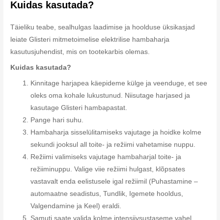
Kuidas kasutada?
Täieliku teabe, sealhulgas laadimise ja hoolduse üksikasjad
leiate Glisteri mitmetoimelise elektrilise hambaharja
kasutusjuhendist, mis on tootekarbis olemas.
Kuidas kasutada?
Kinnitage harjapea käepideme külge ja veenduge, et see
oleks oma kohale lukustunud. Niisutage harjased ja
kasutage Glisteri hambapastat.
Pange hari suhu.
Hambaharja sisselülitamiseks vajutage ja hoidke kolme
sekundi jooksul all toite- ja režiimi vahetamise nuppu.
Režiimi valimiseks vajutage hambaharjal toite- ja
režiiminuppu. Valige viie režiimi hulgast, klõpsates
vastavalt enda eelistusele igal režiimil (Puhastamine –
automaatne seadistus, Tundlik, Igemete hooldus,
Valgendamine ja Keel) eraldi.
Samuti saate valida kolme intensiivsustaseme vahel,