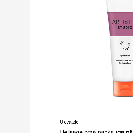
Ülevaade
Hellitage oma nahka
iga pä