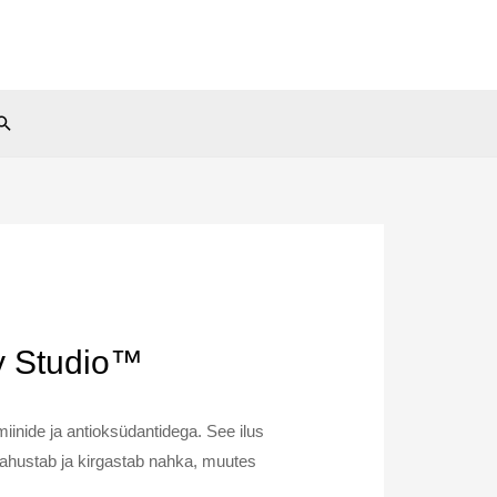
Search
ry Studio™
iinide ja antioksüdantidega. See ilus
rahustab ja kirgastab nahka, muutes