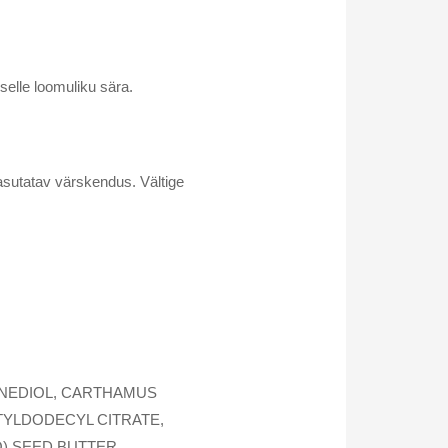
selle loomuliku sära.
asutatav värskendus. Vältige
ANEDIOL, CARTHAMUS
CTYLDODECYL CITRATE,
) SEED BUTTER ,