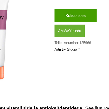
Kuidas osta
AMWAY hindu
Tellimisnumber:125966
Artistry Studio™
ev vitamiinide ja antioksüdantidega
. See ilus r