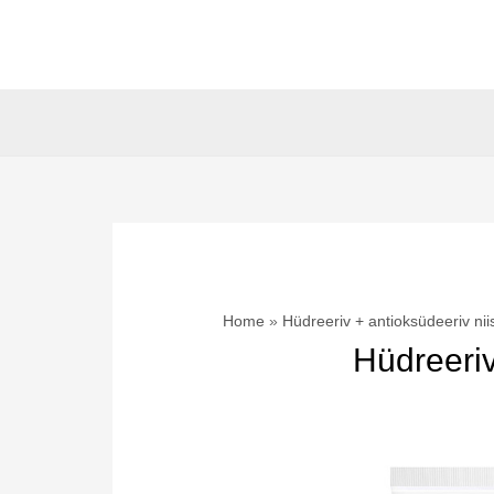
Skip
to
content
Home
Hüdreeriv + antioksüdeeriv nii
Hüdreeriv