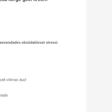
leevendades oksüdatiivset stressi
iselt võimas duo!
stada