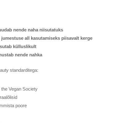
udab nende naha niisutatuks
 jumestuse all kasutamiseks piisavalt kerge
sutab külluslikult
hustab nende nahka
auty standarditega:
s the Vegan Society
aalõlisid
 ummista poore
.