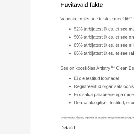
Huvitavaid fakte
Vaadake, miks see teistele meeldib!*
92% tarbijatest ütles, et
see mu
90% tarbijatest ütles, et
see on
89% tarbijatest ütles, et
see nii
86% tarbijatest ütles, et
see ra
See on kooskõlas Artistry™ Clean Be
Ei ole testitud loomadel
Registreeritud organisatsiooni
Ei sisalda parabeene ega miner
Dermatoloogiliselt testitud, ei
*Protsent naisi nõustus, tuginedes 68 osalejaga tarbijaeelistuste uuringule
Detailid