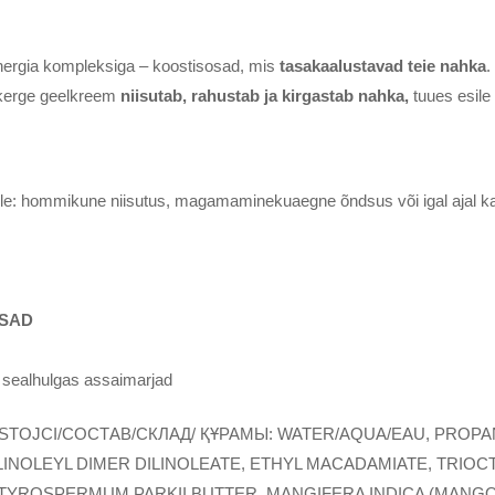
nergia kompleksiga – koostisosad, mis
tasakaalustavad teie nahka
.
e kerge geelkreem
niisutab, rahustab ja kirgastab nahka,
tuues esile 
ile: hommikune niisutus, magamaminekuaegne õndsus või igal ajal k
OSAD
, sealhulgas assaimarjad
STOJCI/СОСТАВ/СКЛАД/ ҚҰРАМЫ: WATER/AQUA/EAU, PROP
ILINOLEYL DIMER DILINOLEATE, ETHYL MACADAMIATE, TRIO
TYROSPERMUM PARKII BUTTER, MANGIFERA INDICA (MANGO