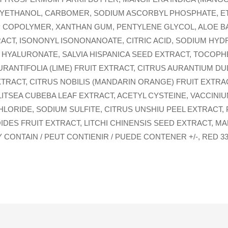
YETHANOL, CARBOMER, SODIUM ASCORBYL PHOSPHATE, E
COPOLYMER, XANTHAN GUM, PENTYLENE GLYCOL, ALOE BA
CT, ISONONYL ISONONANOATE, CITRIC ACID, SODIUM HYDR
HYALURONATE, SALVIA HISPANICA SEED EXTRACT, TOCOPH
URANTIFOLIA (LIME) FRUIT EXTRACT, CITRUS AURANTIUM DU
XTRACT, CITRUS NOBILIS (MANDARIN ORANGE) FRUIT EXTRAC
LITSEA CUBEBA LEAF EXTRACT, ACETYL CYSTEINE, VACCINIUM
LORIDE, SODIUM SULFITE, CITRUS UNSHIU PEEL EXTRACT,
ES FRUIT EXTRACT, LITCHI CHINENSIS SEED EXTRACT, MA
 CONTAIN / PEUT CONTIENIR / PUEDE CONTENER +/-, RED 33 