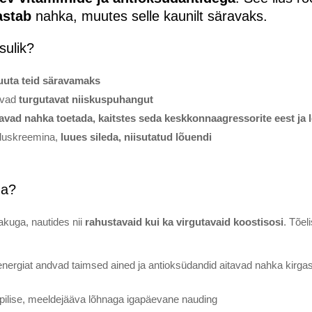
astab
nahka, muutes selle kaunilt säravaks.
sulik?
uta teid säravamaks
uvad
turgutavat niiskuspuhangut
tavad nahka toetada, kaitstes seda keskkonnaagressorite eest ja 
aluskreemina,
luues sileda, niisutatud lõuendi
da?
akuga, nautides nii
rahustavaid kui ka virgutavaid koostisosi
. Tõel
energiat andvad taimsed ained ja antioksüdandid aitavad nahka kirga
opilise, meeldejääva lõhnaga igapäevane nauding