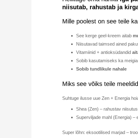
niisutab, rahustab ja kirg
Mille poolest on see teile ka
See kerge geel-kreem aitab
mu
Niisutavad taimsed ained pak
Vitamiinid + antioksüdandid
ai
Sobib kasutamiseks ka meigi
Sobib tundlikule nahale
Miks see võiks teile meeldi
Suhtuge ilusse uue Zen + Energia hoi
Shea (Zen) – rahustav niisutus
Superviljade mahl (Energia) – 
Super lõhn: eksootilised marjad – tro