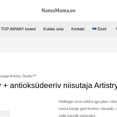
TOP AMWAY tooted
Kuidas osta
Kontakt
Eesti
sutaja Artistry Studio™
 + antioksüdeeriv niisutaja Artist
Hellitage oma nahka iga päev vitam
roosa kerge geel-kreem niisutab, 
selle kaunilt säravaks.