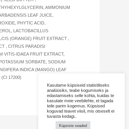
THYHEXYLGLYCERIN, AMMONIUM
RBADENSIS LEAF JUICE,
OXIDE, PHYTIC ACID,
EROL, LACTOBACILLUS
LCIS (ORANGE) FRUIT EXTRACT ,
T , CITRUS PARADISI
 VITIS-IDAEA FRUIT EXTRACT,
 POTASSIUM SORBATE, SODIUM
NGIFERA INDICA (MANGO) LEAF
(CI 17200)
Kasutame küpsiseid statistiliseks
analüüsiks, teabe kogumiseks ja
edastamiseks selle kohta, kuidas te
kasutate meie veebilehte, et tagada
teile parim kogemus. Küpsised
koguvad teavet viisil, mis otseselt ei
tuvasta kedagi..
Küpsiste seaded