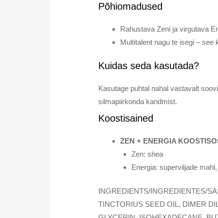
Põhiomadused
Rahustava Zeni ja virgutava E
Multitalent nagu te isegi – se
Kuidas seda kasutada?
Kasutage puhtal nahal vastavalt soov
silmapiirkonda kandmist.
Koostisained
ZEN + ENERGIA KOOSTIS
Zen: shea
Energia: superviljade mahl
INGREDIENTS/INGREDIENTES/SA
TINCTORIUS SEED OIL, DIMER D
GLYCERIN, ISOHEXADECANE, BU