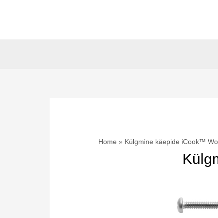
Skip
to
content
Home
Külgmine käepide iCook™ Wo
Külg