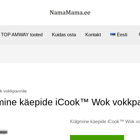
TOP AMWAY tooted
Kuidas osta
Kontakt
Eesti
k vokkpannile
mine käepide iCook™ Wok vokkpa
Külgmine käepide iCook™ Wok vo