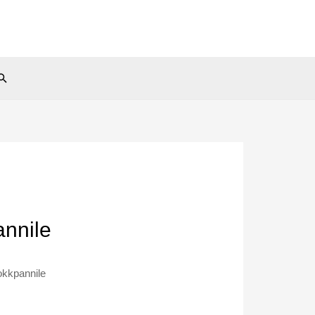
Search
nnile
kkpannile