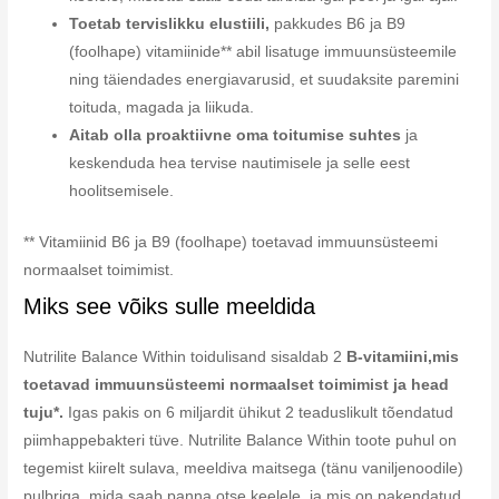
Toetab tervislikku elustiili,
pakkudes B6 ja B9
(foolhape) vitamiinide** abil lisatuge immuunsüsteemile
ning täiendades energiavarusid, et suudaksite paremini
toituda, magada ja liikuda.
Aitab olla proaktiivne oma toitumise suhtes
ja
keskenduda hea tervise nautimisele ja selle eest
hoolitsemisele.
** Vitamiinid B6 ja B9 (foolhape) toetavad immuunsüsteemi
normaalset toimimist.
Miks see võiks sulle meeldida
Nutrilite Balance Within toidulisand sisaldab 2
B-vitamiini,
mis
toetavad immuunsüsteemi normaalset toimimist ja head
tuju*.
Igas pakis on 6 miljardit ühikut 2 teaduslikult tõendatud
piimhappebakteri tüve. Nutrilite Balance Within toote puhul on
tegemist kiirelt sulava, meeldiva maitsega (tänu vaniljenoodile)
pulbriga, mida saab panna otse keelele, ja mis on pakendatud