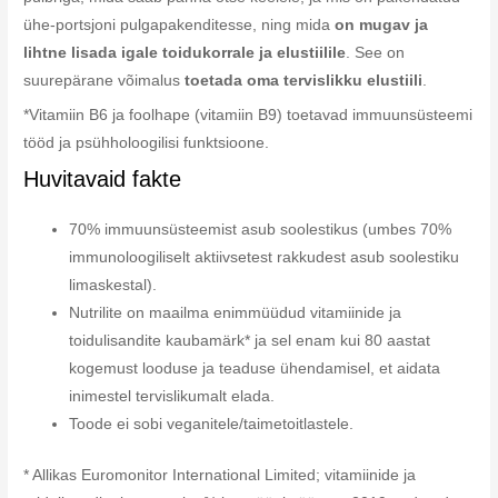
ühe-portsjoni pulgapakenditesse, ning mida
on mugav ja
lihtne lisada igale toidukorrale ja elustiilile
. See on
suurepärane võimalus
toetada oma tervislikku elustiili
.
*Vitamiin B6 ja foolhape (vitamiin B9) toetavad immuunsüsteemi
tööd ja psühholoogilisi funktsioone.
Huvitavaid fakte
70% immuunsüsteemist asub soolestikus (umbes 70%
immunoloogiliselt aktiivsetest rakkudest asub soolestiku
limaskestal).
Nutrilite on maailma enimmüüdud vitamiinide ja
toidulisandite kaubamärk* ja sel enam kui 80 aastat
kogemust looduse ja teaduse ühendamisel, et aidata
inimestel tervislikumalt elada.
Toode ei sobi veganitele/taimetoitlastele.
* Allikas Euromonitor International Limited; vitamiinide ja