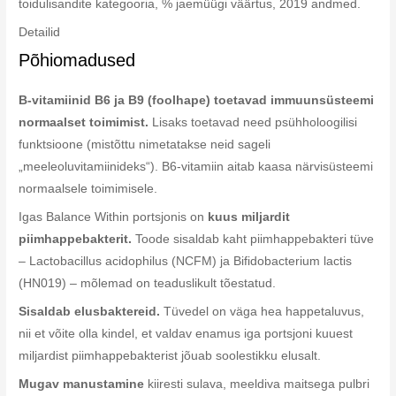
toidulisandite kategooria, % jaemüügi väärtus, 2019 andmed.
Detailid
Põhiomadused
B-vitamiinid B6 ja B9 (foolhape) toetavad immuunsüsteemi
normaalset toimimist.
Lisaks toetavad need psühholoogilisi
funktsioone (mistõttu nimetatakse neid sageli
„meeleoluvitamiinideks“). B6-vitamiin aitab kaasa närvisüsteemi
normaalsele toimimisele.
Igas Balance Within portsjonis on
kuus miljardit
piimhappebakterit.
Toode sisaldab kaht piimhappebakteri tüve
– Lactobacillus acidophilus (NCFM) ja Bifidobacterium lactis
(HN019) – mõlemad on teaduslikult tõestatud.
Sisaldab elusbaktereid.
Tüvedel on väga hea happetaluvus,
nii et võite olla kindel, et valdav enamus iga portsjoni kuuest
miljardist piimhappebakterist jõuab soolestikku elusalt.
Mugav manustamine
kiiresti sulava, meeldiva maitsega pulbri