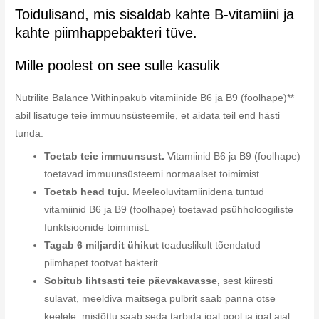
Toidulisand, mis sisaldab kahte B-vitamiini ja
kahte piimhappebakteri tüve.
Mille poolest on see sulle kasulik
Nutrilite Balance Withinpakub vitamiinide B6 ja B9 (foolhape)**
abil lisatuge teie immuunsüsteemile, et aidata teil end hästi
tunda.
Toetab teie immuunsust.
Vitamiinid B6 ja B9 (foolhape)
toetavad immuunsüsteemi normaalset toimimist..
Toetab head tuju.
Meeleoluvitamiinidena tuntud
vitamiinid B6 ja B9 (foolhape) toetavad psühholoogiliste
funktsioonide toimimist.
Tagab 6 miljardit ühikut
teaduslikult tõendatud
piimhapet tootvat bakterit.
Sobitub lihtsasti teie päevakavasse,
sest kiiresti
sulavat, meeldiva maitsega pulbrit saab panna otse
keelele, mistõttu saab seda tarbida igal pool ja igal ajal.