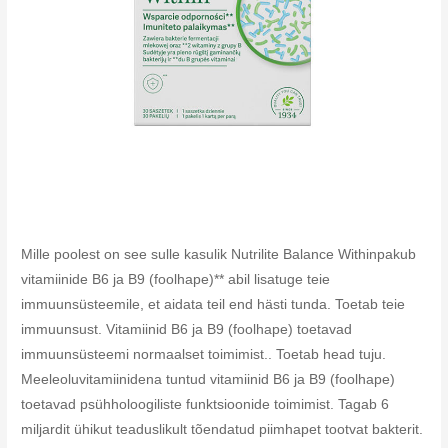
Mille poolest on see sulle kasulik Nutrilite Balance Withinpakub
vitamiinide B6 ja B9 (foolhape)** abil lisatuge teie
immuunsüsteemile, et aidata teil end hästi tunda. Toetab teie
immuunsust. Vitamiinid B6 ja B9 (foolhape) toetavad
immuunsüsteemi normaalset toimimist.. Toetab head tuju.
Meeleoluvitamiinidena tuntud vitamiinid B6 ja B9 (foolhape)
toetavad psühholoogiliste funktsioonide toimimist. Tagab 6
miljardit ühikut teaduslikult tõendatud piimhapet tootvat bakterit.