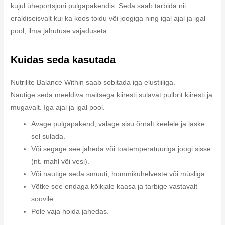
kujul üheportsjoni pulgapakendis. Seda saab tarbida nii
eraldiseisvalt kui ka koos toidu või joogiga ning igal ajal ja igal
pool, ilma jahutuse vajaduseta.
Kuidas seda kasutada
Nutrilite Balance Within saab sobitada iga elustiiliga.
Nautige seda meeldiva maitsega kiiresti sulavat pulbrit kiiresti ja
mugavalt. Iga ajal ja igal pool.
Avage pulgapakend, valage sisu õrnalt keelele ja laske
sel sulada.
Või segage see jaheda või toatemperatuuriga joogi sisse
(nt. mahl või vesi).
Või nautige seda smuuti, hommikuhelveste või müsliga.
Võtke see endaga kõikjale kaasa ja tarbige vastavalt
soovile.
Pole vaja hoida jahedas.