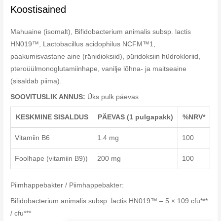
Koostisained
Mahuaine (isomalt), Bifidobacterium animalis subsp. lactis
HN019™, Lactobacillus acidophilus NCFM™1,
paakumisvastane aine (ränidioksiid), püridoksiin hüdrokloriid,
pteroüülmonoglutamiinhape, vanilje lõhna- ja maitseaine
(sisaldab piima).
SOOVITUSLIK ANNUS:
Üks pulk päevas
KESKMINE SISALDUS
PÄEVAS (1 pulgapakk)
%NRV*
Vitamiin B6
1.4 mg
100
Foolhape (vitamiin B9))
200 mg
100
Piimhappebakter / Piimhappebakter:
Bifidobacterium animalis subsp. lactis HN019™ – 5 × 109 cfu***
/ cfu***