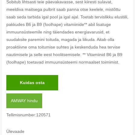
Sobitub lihtsasti teie päevakavasse, sest kiiresti sulavat,
meeldiva maitsega pulbrit saab panna otse keelele, mistõttu
saab seda tarbida igal pool ja igal ajal. Toetab tervislikku elustiili,
pakkudes B6 ja B9 (foolhape) vitamiinide** abil lisatuge
immuunsüsteemile ning täiendades energiavarusid, et
suudaksite paremini toituda, magada ja liikuda. Aitab olla
proaktiivne oma toitumise suhtes ja keskenduda hea tervise
nautimisele ja selle eest hoolitsemisele. ** Vitamiinid B6 ja B9
(foolhape) toetavad immuunsüsteemi normaalset toimimist.
Kuidas osta
AMWAY hindu
Tellimisnumber:120571
Ülevaade