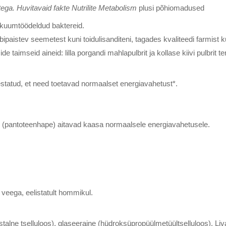
etega. Huvitavaid fakte Nutrilite Metabolism
plusi põhiomadused
a kuumtöödeldud baktereid.
paistev seemetest kuni toidulisanditeni, tagades kvaliteedi farmist k
ide taimseid aineid: lilla porgandi mahlapulbrit ja kollase kiivi pulbrit ter
õestatud, et need toetavad normaalset energiavahetust*.
n B5 (pantoteenhape) aitavad kaasa normaalsele energiavahetusele.
veega, eelistatult hommikul.
e tselluloos), glaseeraine (hüdroksüpropüülmetüültselluloos), Liva