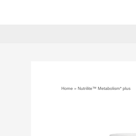
Skip
to
content
Home
Nutrilite™ Metabolism* plus