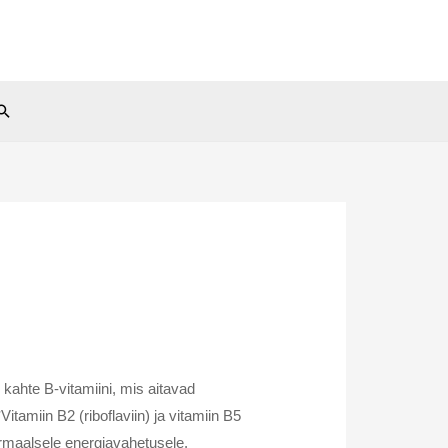
Search
 kahte B-vitamiini, mis aitavad
Vitamiin B2 (riboflaviin) ja vitamiin B5
rmaalsele energiavahetusele.