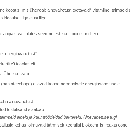
rdne koostis, mis ühendab ainevahetust toetavaid* vitamiine, taimseid
ideaalselt iga elustiiliga.
äbipaistvalt alates seemnetest kuni toidulisanditeni.
et energiavahetust*.
rilite’i teadlastelt.
as. Ühe kuu varu.
n B5 (pantoteenhape) aitavad kaasa normaalsele energiavahetusele.
 keha ainevahetust
atud toidulisand sisaldab
 taimseid aineid ja kuumtöödeldud baktereid. Ainevahetuse tugi
ljusid kehas toimuvaid äärmiselt keerulisi biokeemilisi reaktsioone.