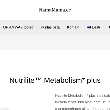
TOP AMWAY tooted
Kuidas osta
Kontakt
Eesti
Nutrilite™ Metabolism* plus
Nutrilite Metabolism* plus sisaldab
toetada tervislikku ainevahetust*. *
(pantoteenhape) aitavad kaasa no