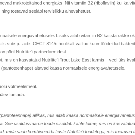
evad makrotoitained energiaks. Nii vitamiin B2 (riboflaviin) kui ka v
ing toetavad seeläbi tervislikku ainevahetust.
maalsele energiavahetusele. Lisaks aitab vitamiin B2 kaitsta rakke ok
is subsp. lactis CECT 8145: hoolikalt valitud kuumtöödeldud bakterit
 on pärit Nutrilite’i partnerfarmidest.
t, mis on kasvatatud Nutrilite’i Trout Lake East farmis – veel üks kva
n B5 (pantoteenhape) aitavad kaasa normaalsele energiavahetusele.
eaolu võtmeelement.
päev toetada.
B5 (pantoteenhape) allikas, mis aitab kaasa normaalsele energiavahetus
ga. See usaldusväärne toode sisaldab kahte taime, mis on kasvatatud ko
d, mida saab kombineerida teiste Nutrilite’i toodetega, mis toetavad te