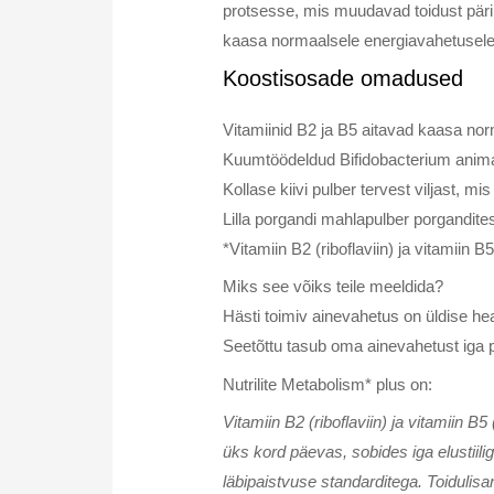
protsesse, mis muudavad toidust pärin
kaasa normaalsele energiavahetusele n
Koostisosade omadused
Vitamiinid B2 ja B5 aitavad kaasa nor
Kuumtöödeldud Bifidobacterium animal
Kollase kiivi pulber tervest viljast, mis
Lilla porgandi mahlapulber porgandites
*Vitamiin B2 (riboflaviin) ja vitamii
Miks see võiks teile meeldida?
Hästi toimiv ainevahetus on üldise h
Seetõttu tasub oma ainevahetust iga 
Nutrilite Metabolism* plus on:
Vitamiin B2 (riboflaviin) ja vitamiin 
üks kord päevas, sobides iga elustiili
läbipaistvuse standarditega. Toidulisan