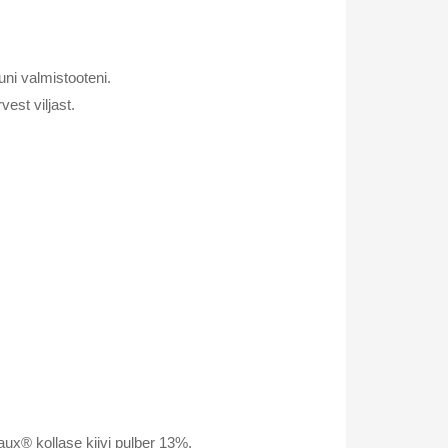
uni valmistooteni.
vest viljast.
ux® kollase kiivi pulber 13%,