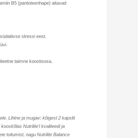
itamiin B5 (pantoteenhape) aitavad
südatiivse stressi eest.
üvi.
liteetne taimne koostisosa.
ele. Lihtne ja mugav: kõigest 2 kapslit
oskõlas Nutrilite’i kvaliteedi ja
ie toitumist, nagu Nutrilite Balance