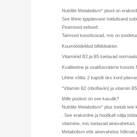
Nutrilite Metabolism* plusil on erako
See lihtne igapäevane toidulisand sobib 
Peamised eelised:
Taimsed koostisosad, mis on toodetud l
Kuumtöödeldud bifidobakter.
Vitamiinid B2 ja B5 toetavad normaals
Kvaliteetne ja usaldusväärne koostis Nut
Lihtne võtta: 2 kapslit üks kord päev
*Vitamiin B2 (riboflaviin) ja vitamii
Mille poolest on see kasulik?
Nutrilite Metabolism* plus toetab teie
. See erakordne ja hoolikalt välja tööt
vitamiine, mis toetavad ainevahetust
,
Metabolism ehk ainevahetus hõlmab pa