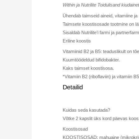
Within ja Nutrilite Toidulisand kiudain
Ühendab taimseid aineid, vitamiine j
Taimsete koostisosade tootmine on läbi
Sisaldab Nutrilite’i farmi ja partnerfarm
Eriline koostis
Vitamiinid B2 ja B5: teaduslikult on t
Kuumtöödeldud bifidobakter.
Kaks taimset koostisosa.
*Vitamiin B2 (riboflaviin) ja vitamii
Detailid
Kuidas seda kasutada?
Võtke 2 kapslit üks kord päevas koos 
Koostisosad
KOOSTISOSAD: mahuaine (mikrokristaln