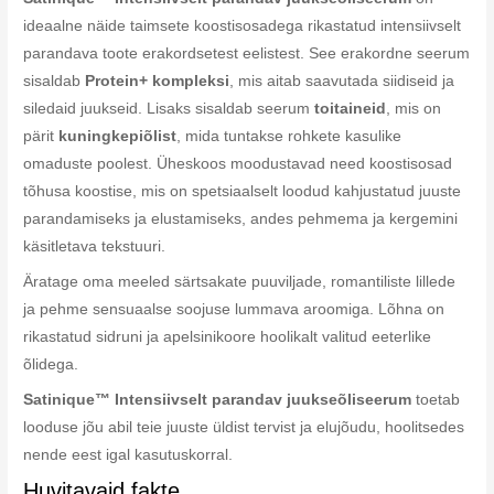
ideaalne näide taimsete koostisosadega rikastatud intensiivselt
parandava toote erakordsetest eelistest. See erakordne seerum
sisaldab
Protein+ kompleksi
, mis aitab saavutada siidiseid ja
siledaid juukseid. Lisaks sisaldab seerum
toitaineid
, mis on
pärit
kuningkepiõlist
, mida tuntakse rohkete kasulike
omaduste poolest. Üheskoos moodustavad need koostisosad
tõhusa koostise, mis on spetsiaalselt loodud kahjustatud juuste
parandamiseks ja elustamiseks, andes pehmema ja kergemini
käsitletava tekstuuri.
Äratage oma meeled särtsakate puuviljade, romantiliste lillede
ja pehme sensuaalse soojuse lummava aroomiga. Lõhna on
rikastatud sidruni ja apelsinikoore hoolikalt valitud eeterlike
õlidega.
Satinique™ Intensiivselt parandav juukseõliseerum
toetab
looduse jõu abil teie juuste üldist tervist ja elujõudu, hoolitsedes
nende eest igal kasutuskorral.
Huvitavaid fakte