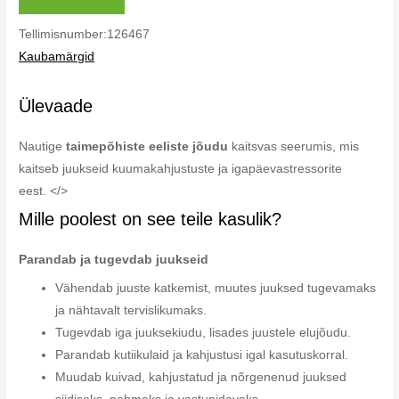
Tellimisnumber:126467
Kaubamärgid
Ülevaade
Nautige
taimepõhiste eeliste jõudu
kaitsvas seerumis, mis
kaitseb juukseid kuumakahjustuste ja igapäevastressorite
eest. </>
Mille poolest on see teile kasulik?
Parandab ja tugevdab juukseid
Vähendab juuste katkemist, muutes juuksed tugevamaks
ja nähtavalt tervislikumaks.
Tugevdab iga juuksekiudu, lisades juustele elujõudu.
Parandab kutiikulaid ja kahjustusi igal kasutuskorral.
Muudab kuivad, kahjustatud ja nõrgenenud juuksed