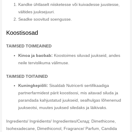
Kandke ühtlaselt niisketesse või kuivadesse juustesse,
vältides juuksejuuri.
Seadke soovitud soengusse.
Koostisosad
TAIMSED TOIMEAINED
Kinoa ja baobab:
Koostoimes siluvad juukseid, andes
neile tervislikuma välimuse.
TAIMSED TOITAINED
Kuningkepiõli:
Sisaldab Nutricerti sertifikaadiga
partnerfarmidest pärit koostisosi, mis aitavad siluda ja
parandada kahjustatud juukseid, sealhulgas lõhenenud
juukseotsi, muutes juuksed siledaks ja läikivaks.
Ingredients/ Ingrédients/ Ingredientes/Склад: Dimethicone,
Isohexadecane, Dimethiconol, Fragrance/ Parfum, Candida