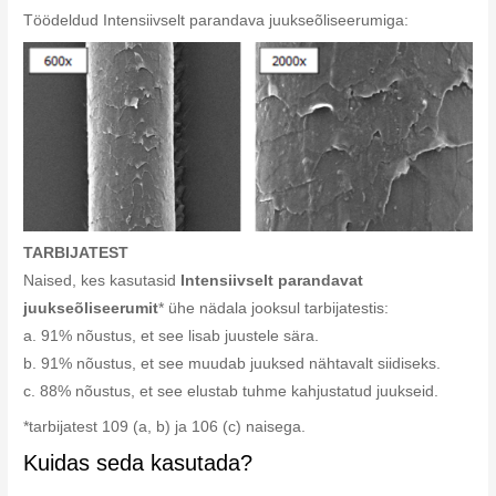
Töödeldud Intensiivselt parandava juukseõliseerumiga:
TARBIJATEST
Naised, kes kasutasid
Intensiivselt parandavat
juukseõliseerumit
* ühe nädala jooksul tarbijatestis:
a. 91% nõustus, et see lisab juustele sära.
b. 91% nõustus, et see muudab juuksed nähtavalt siidiseks.
c. 88% nõustus, et see elustab tuhme kahjustatud juukseid.
*tarbijatest 109 (a, b) ja 106 (c) naisega.
Kuidas seda kasutada?