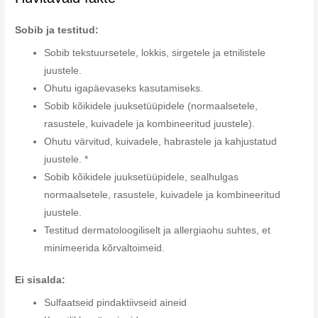
Sobib ja testitud:
Sobib tekstuursetele, lokkis, sirgetele ja etnilistele
juustele.
Ohutu igapäevaseks kasutamiseks.
Sobib kõikidele juuksetüüpidele (normaalsetele,
rasustele, kuivadele ja kombineeritud juustele).
Ohutu värvitud, kuivadele, habrastele ja kahjustatud
juustele. *
Sobib kõikidele juuksetüüpidele, sealhulgas
normaalsetele, rasustele, kuivadele ja kombineeritud
juustele.
Testitud dermatoloogiliselt ja allergiaohu suhtes, et
minimeerida kõrvaltoimeid.
Ei sisalda:
Sulfaatseid pindaktiivseid aineid