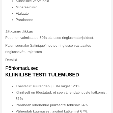
Kunstlikke värvaineid
Mineraalõlisid
Ftalaate
Parabeene
Jätkusuutlikkus
Pudel on valmistatud 30% ulatuses ringlusmaterjalidest.
Palun suunake Satinique’i tooted ringlusse vastavates
ringlussevõtu rajatistes.
Detailid
Põhiomadused
KLIINILISE TESTI TULEMUSED
Tõestatult suurendab juuste läiget 129%.
Kliiniliselt on tõestatud, et see vähendab juuste katkemist
61%.
Parandab lõhenenud juukseotsi tõhusalt 64%.
Vähendab kuumusest tingitud katkemist 67%.