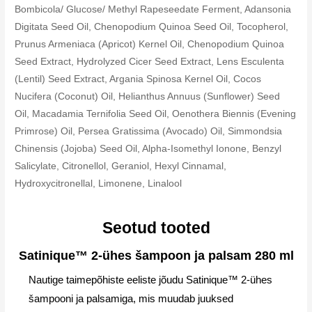
Bombicola/ Glucose/ Methyl Rapeseedate Ferment, Adansonia
Digitata Seed Oil, Chenopodium Quinoa Seed Oil, Tocopherol,
Prunus Armeniaca (Apricot) Kernel Oil, Chenopodium Quinoa
Seed Extract, Hydrolyzed Cicer Seed Extract, Lens Esculenta
(Lentil) Seed Extract, Argania Spinosa Kernel Oil, Cocos
Nucifera (Coconut) Oil, Helianthus Annuus (Sunflower) Seed
Oil, Macadamia Ternifolia Seed Oil, Oenothera Biennis (Evening
Primrose) Oil, Persea Gratissima (Avocado) Oil, Simmondsia
Chinensis (Jojoba) Seed Oil, Alpha-Isomethyl Ionone, Benzyl
Salicylate, Citronellol, Geraniol, Hexyl Cinnamal,
Hydroxycitronellal, Limonene, Linalool
Seotud tooted
Satinique™ 2-ühes šampoon ja palsam 280 ml
Nautige taimepõhiste eeliste jõudu Satinique™ 2-ühes
šampooni ja palsamiga, mis muudab juuksed