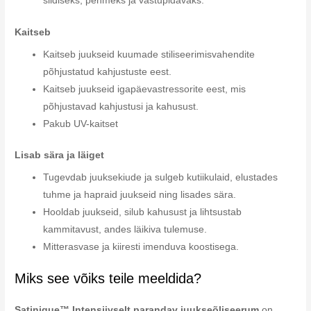
siidiseks, pehmeks ja vastupidavaks.
Kaitseb
Kaitseb juukseid kuumade stiliseerimisvahendite
põhjustatud kahjustuste eest.
Kaitseb juukseid igapäevastressorite eest, mis
põhjustavad kahjustusi ja kahusust.
Pakub UV-kaitset
Lisab sära ja läiget
Tugevdab juuksekiude ja sulgeb kutiikulaid, elustades
tuhme ja hapraid juukseid ning lisades sära.
Hooldab juukseid, silub kahusust ja lihtsustab
kammitavust, andes läikiva tulemuse.
Mitterasvase ja kiiresti imenduva koostisega.
Miks see võiks teile meeldida?
Satinique™ Intensiivselt parandav juukseõliseerum
on