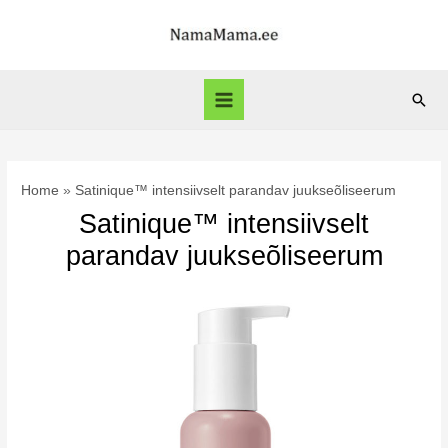
Skip
to
content
Sear
Main
Menu
Home
Satinique™ intensiivselt parandav juukseõliseerum
Satinique™ intensiivselt
parandav juukseõliseerum