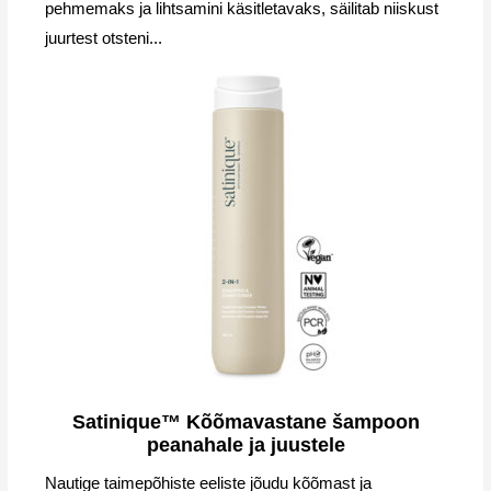
pehmemaks ja lihtsamini käsitletavaks, säilitab niiskust
juurtest otsteni...
Satinique™ Kõõmavastane šampoon
peanahale ja juustele
Nautige taimepõhiste eeliste jõudu kõõmast ja