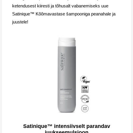
ketendusest kiiresti ja tõhusalt vabanemiseks uue
Satinique™ Kõõmavastase šampooniga peanahale ja
juustele!
Satinique™ intensiivselt parandav
juukseemulsioon