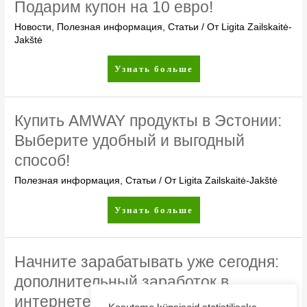
Подарим купон на 10 евро!
Новости
,
Полезная информация
,
Статьи
/ От
Ligita Zailskaitė-
Jakštė
Подарим
Узнать больше
купон
на
10
Купить AMWAY продукты в Эстонии:
евро!
Выберите удобный и выгодный
способ!
Полезная информация
,
Статьи
/ От
Ligita Zailskaitė-Jakštė
Купить
Узнать больше
AMWAY
продукты
в
Начните зарабатывать уже сегодня:
Эстонии:
дополнительный заработок в
Выберите
интернете с компанией прямых
удобный