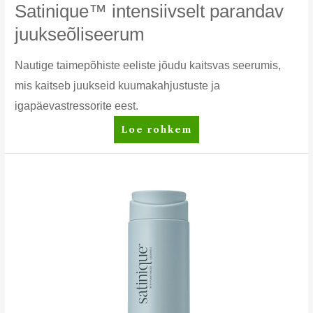
Satinique™ intensiivselt parandav
juukseõliseerum
Nautige taimepõhiste eeliste jõudu kaitsvas seerumis,
mis kaitseb juukseid kuumakahjustuste ja
igapäevastressorite eest.
Satinique™
Loe rohkem
intensiivselt
parandav
juukseõliseerum