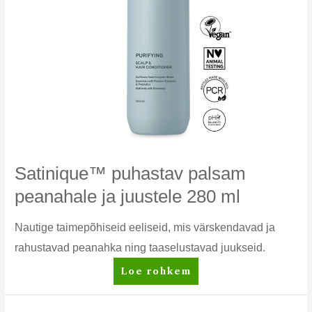
Satinique™ puhastav palsam
peanahale ja juustele 280 ml
Nautige taimepõhiseid eeliseid, mis värskendavad ja
rahustavad peanahka ning taaselustavad juukseid.
Satinique™
Loe rohkem
puhastav
palsam