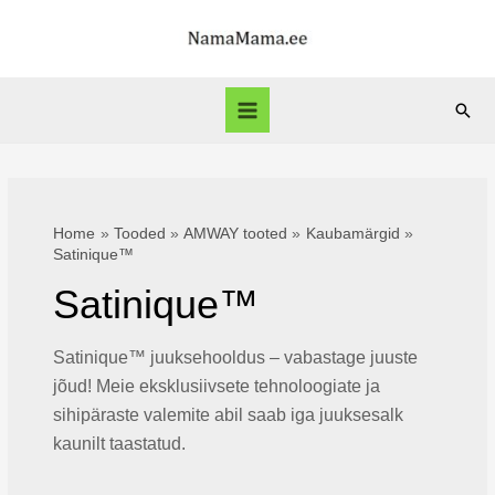
Skip
to
content
Sear
Main
Menu
Home
Tooded
AMWAY tooted
Kaubamärgid
Satinique™
Satinique™
Satinique™ juuksehooldus – vabastage juuste
jõud! Meie eksklusiivsete tehnoloogiate ja
sihipäraste valemite abil saab iga juuksesalk
kaunilt taastatud.