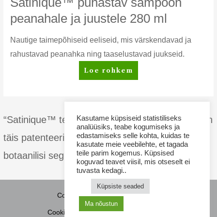
Satinique™ puhastav šampoon
peanahale ja juustele 280 ml
Nautige taimepõhiseid eeliseid, mis värskendavad ja
rahustavad peanahka ning taaselustavad juukseid.
Satinique™
Loe rohkem
puhastav
šampoon
peanahale
ja
Kasutame küpsiseid statistiliseks
“Satinique™ teaduslikult täiustatud süsteemid on
juustele
analüüsiks, teabe kogumiseks ja
edastamiseks selle kohta, kuidas te
täis patenteeritud ENERJUVE™ kompleksi,
280
kasutate meie veebilehte, et tagada
ml
teile parim kogemus. Küpsised
botaanilisi segusid ja toitaineid.
koguvad teavet viisil, mis otseselt ei
tuvasta kedagi..
Küpsiste seaded
Copyright © 2026 NamaMama.ee
Ma nõustun
Cookie Policy