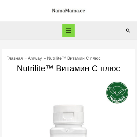
Перейти
к
содержимому
Пои
Main
Menu
Главная
Amway
Nutrilite™ Витамин С плюс
Nutrilite™ Витамин С плюс