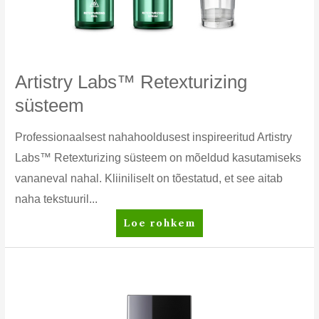
Artistry Labs™ Retexturizing
süsteem
Professionaalsest nahahooldusest inspireeritud Artistry
Labs™ Retexturizing süsteem on mõeldud kasutamiseks
vananeval nahal. Kliiniliselt on tõestatud, et see aitab
naha tekstuuril...
Artistry
Loe rohkem
Labs™
Retexturizing
süsteem