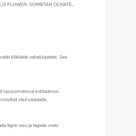
IS FLOWER, SORBITAN OLIVATE,
sobib kõikidele nahatüüpidele. See
abil rasusematesse kohtadesse.
ovitud viisil varjutada.
ada liigne rasu ja tagada veatu