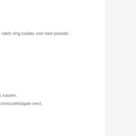
 näeb ning kuidas see näol paistab.
ks kauem.
stressitekitajate eest.