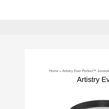
Skip
to
content
Home
Artistry Ever Perfect™ Jumest
Artistry 