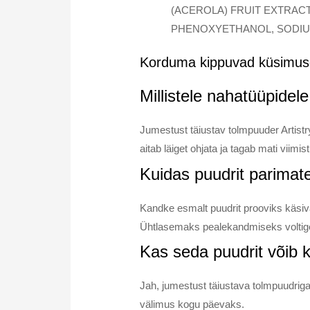
(ACEROLA) FRUIT EXTRACT
PHENOXYETHANOL, SODIU
Korduma kippuvad küsimu
Millistele nahatüüpidel
Jumestust täiustav tolmpuuder Artistr
aitab läiget ohjata ja tagab mati viimi
Kuidas puudrit parima
Kandke esmalt puudrit prooviks käsiv
Ühtlasemaks pealekandmiseks voltige p
Kas seda puudrit võib 
Jah, jumestust täiustava tolmpuudriga 
välimus kogu päevaks.