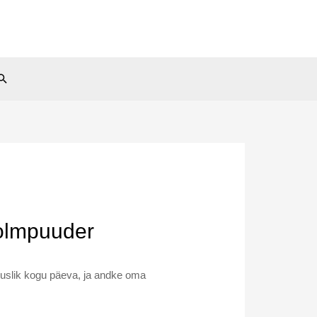
Search
tolmpuuder
iuslik kogu päeva, ja andke oma