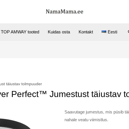
TOP AMWAY tooted
Kuidas osta
Kontakt
Eesti
ust täiustav tolmpuuder
Ever Perfect™ Jumestust täiustav 
Saavutage jumestus, mis püsib tä
nahale veatu viimistlus.