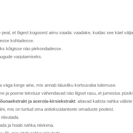
eal, et õigest kogusest aimu saada: vaadake, kuidas see käel välja
tesse kohtadesse.
tuks kõigisse näo piirkondadesse.
augude varjutamiseks.
a väga kerge aine, mis annab täiusliku kortsuvaba tulemuse.
me ja poorne tekstuur vähendavad näo liigset rasu, et jumestus püsi
tõunaekstrakt ja acerola-kirsiekstrakt
: aitavad kaitsta nahka väliste 
miini, mis on tuntud oma antioksüdantsete omaduste poolest.
niisutada.
tada ja hoiab nahka niiskena.