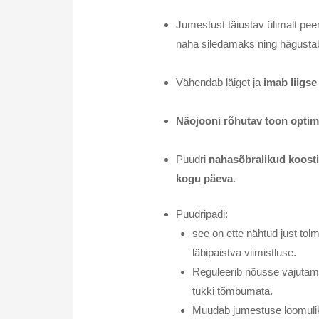
Jumestust täiustav ülimalt pee
naha siledamaks ning hägusta
Vähendab läiget ja
imab liigse
Näojooni rõhutav toon optim
Puudri
nahasõbralikud koost
kogu päeva
.
Puudripadi:
see on ette nähtud just to
läbipaistva viimistluse.
Reguleerib nõusse vajutamis
tükki tõmbumata.
Muudab jumestuse loomuliku