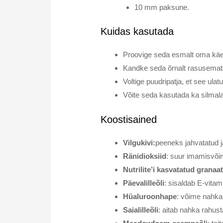
10 mm paksune.
Kuidas kasutada
Proovige seda esmalt oma käe p
Kandke seda õrnalt rasusema
Voltige puudripatja, et see ula
Võite seda kasutada ka silmal
Koostisained
Vilgukivi:
peeneks jahvatatud j
Ränidioksiid
: suur imamisvõi
Nutrilite’i kasvatatud granaa
Päevalilleõli
: sisaldab E-vita
Hüaluroonhape
: võime nahka 
Saialilleõli
: aitab nahka rahus