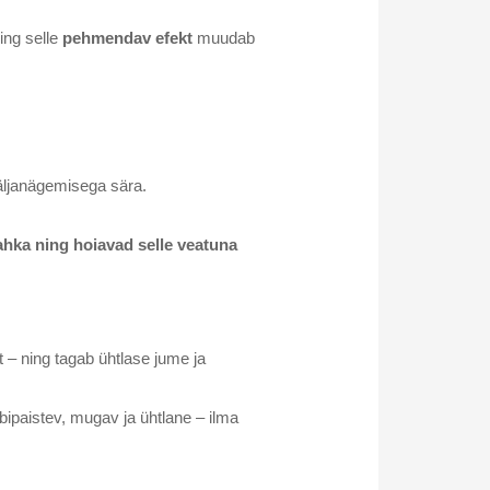
ing selle
pehmendav efekt
muudab
väljanägemisega sära.
ahka ning hoiavad selle veatuna
 – ning tagab ühtlase jume ja
bipaistev, mugav ja ühtlane – ilma