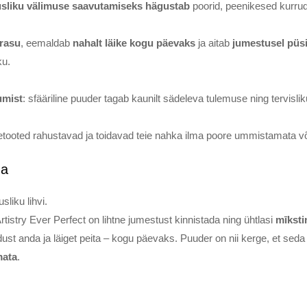
iusliku välimuse saavutamiseks hägustab
poorid, peenikesed kurrud
 rasu
, eemaldab
nahalt läike kogu päevaks
ja aitab
jumestusel püsi
ku.
umist
: sfääriline puuder tagab kaunilt sädeleva tulemuse ning tervislik
etooted rahustavad ja toidavad teie nahka ilma poore ummistamata v
da
sliku lihvi.
istry Ever Perfect on lihtne jumestust kinnistada ning ühtlasi
mīksti
st anda ja läiget peita – kogu päevaks. Puuder on nii kerge, et seda 
mata
.