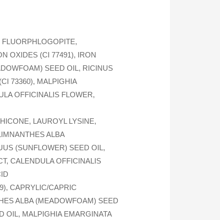
IC FLUORPHLOGOPITE,
N OXIDES (CI 77491), IRON
ADOWFOAM) SEED OIL, RICINUS
I 73360), MALPIGHIA
ULA OFFICINALIS FLOWER,
THICONE, LAUROYL LYSINE,
, LIMNANTHES ALBA
UUS (SUNFLOWER) SEED OIL,
T, CALENDULA OFFICINALIS
ID
499), CAPRYLIC/CAPRIC
NTHES ALBA (MEADOWFOAM) SEED
D OIL, MALPIGHIA EMARGINATA