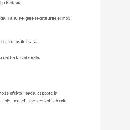
 ja kortsud.
da. Tänu kergele tekstuurile
ei mõju
u ja noorusliku sära.
õi nahka kuivatamata.
nošs efekts lisada
, et poore ja
ei ole tundagi, ning see kohtleb
teie