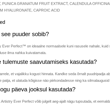
, PUNICA GRANATUM FRUIT EXTRACT, CALENDULA OFFICINAL
M HYALURONATE, CAPROIC ACID
sed
e see puuder sobib?
y Ever Perfect™ on ideaalne normaalsele kuni rasusele nahale, kuid 
stluse ilma nahka kuivatamata.
te tulemuste saavutamiseks kasutada?
arrele, et vajalikku kogust hinnata. Kandke seda õrnalt puudripadja 
atja, et ulatuda kõigisse näo piirkondadesse ning ka silmalaugusid so
kogu päeva jooksul kasutada?
Artistry Ever Perfect võib julgelt aeg-ajalt nägu tupsutada, et eemald