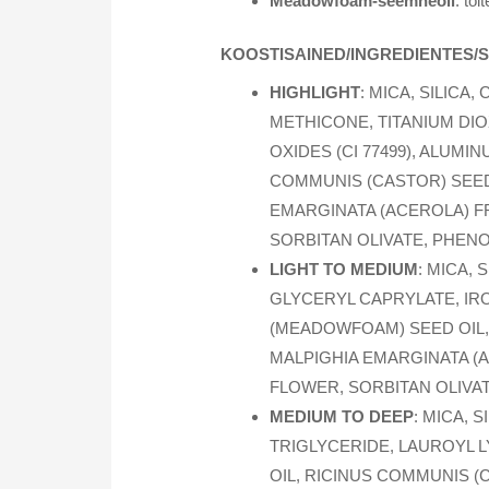
Meadowfoam-seemneõli
: toi
KOOSTISAINED/INGREDIENTES/
HIGHLIGHT
: MICA, SILIC
METHICONE, TITANIUM DIOX
OXIDES (CI 77499), ALUM
COMMUNIS (CASTOR) SEED 
EMARGINATA (ACEROLA) F
SORBITAN OLIVATE, PHEN
LIGHT TO MEDIUM
: MICA,
GLYCERYL CAPRYLATE, IRON
(MEADOWFOAM) SEED OIL,
MALPIGHIA EMARGINATA (A
FLOWER, SORBITAN OLIVA
MEDIUM TO DEEP
: MICA, S
TRIGLYCERIDE, LAUROYL 
OIL, RICINUS COMMUNIS (