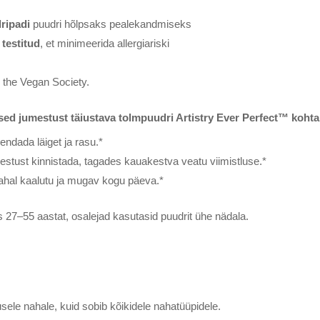
ripadi
puudri hõlpsaks pealekandmiseks
 testitud
, et minimeerida allergiariski
s the Vegan Society.
ed jumestust täiustava tolmpuudri Artistry Ever Perfect™ kohta
endada läiget ja rasu.*
mestust kinnistada, tagades kauakestva veatu viimistluse.*
nahal kaalutu ja mugav kogu päeva.*
 27–55 aastat, osalejad kasutasid puudrit ühe nädala.
sele nahale, kuid sobib kõikidele nahatüüpidele.