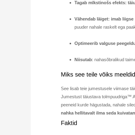
Tagab mīkstinošs efekts: tä
Vähendab läiget: imab liigse
puuder nahale raskelt ega paa
Optimeerib valguse peegeld
Niisutab
: nahasõbralikud taim
Miks see teile võiks meeldi
See lisab teie jumestusele viimase täiu
Jumestust täiustava tolmpuudriga™ Art
peeneid kurde hägustada, nahale siledu
nahka hellitavalt ilma seda kuivata
Faktid