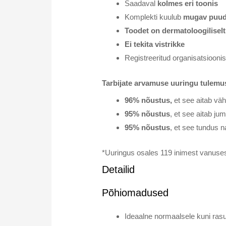
Saadaval
kolmes eri toonis
Komplekti kuulub
mugav puud
Toodet on dermatoloogiliselt
Ei tekita vistrikke
Registreeritud organisatsiooni
Tarbijate arvamuse uuringu tulemus
96% nõustus,
et see aitab väh
95% nõustus
, et see aitab ju
95% nõustus
, et see tundus 
*Uuringus osales 119 inimest vanuses
Detailid
Põhiomadused
Ideaalne normaalsele kuni rasu