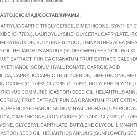
tev õli, mis aitab nahka niisutada.
SASTOJCI/СКЛАД/СОСТАВ/ҚҰРАМЫ
:
A, CAPRYLIC/CAPRIC TRIGLYCERIDE, DIMETHICONE, SYNTHET
IDE (CI 77891), LAUROYL LYSINE, GLYCERYL CAPRYLATE, IRO
INUM HYDROXIDE, BUTYLENE GLYCOL, LIMNANTHES ALBA (ME
OIL, HELIANTHUS ANNUUS (SUNFLOWER) SEED OIL, Red 30 (C
RUIT EXTRACT, PUNICA GRANATUM FRUIT EXTRACT, CALEND
OXYETHANOL, SODIUM HYALURONATE, CAPROIC ACID
 SILICA, CAPRYLIC/CAPRIC TRIGLYCERIDE, DIMETHICONE, ME
 OXIDES (CI 77492, CI 77499, CI 77491), BUTYLENE GLYCOL
 RICINUS COMMUNIS (CASTOR) SEED OIL, HELIANTHUS ANN
CEROLA) FRUIT EXTRACT, PUNICA GRANATUM FRUIT EXTRAC
TE, PHENOXYETHANOL, SODIUM HYALURONATE, CAPROIC AC
ILICA, DIMETHICONE, IRON OXIDES (CI 77491, CI 77492, CI 77
LYSINE, GLYCERYL CAPRYLATE, BUTYLENE GLYCOL, LIMNA
CASTOR) SEED OIL, HELIANTHUS ANNUUS (SUNFLOWER) SEE