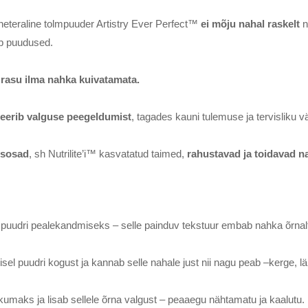
neteraline tolmpuuder Artistry Ever Perfect™
ei mõju nahal raskelt
n
b puudused.
 rasu ilma nahka kuivatamata.
eerib valguse peegeldumist
, tagades kauni tulemuse ja tervisliku 
isosad
, sh Nutrilite’i™ kasvatatud taimed,
rahustavad ja toidavad n
lmpuudri pealekandmiseks – selle painduv tekstuur embab nahka õrnalt
el puudri kogust ja kannab selle nahale just nii nagu peab –kerge, lä
maks ja lisab sellele õrna valgust – peaaegu nähtamatu ja kaalutu.