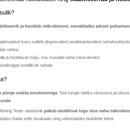
sulik?
abiliseerib ja hooldab mikrobioomi, eemaldades pärast puhastam
optimaalset kasu sellele järgnevatest pealekantavatest nahahooldust
dab nahka
vat
ja hooldavat mõju, mis muudab naha säravamaks
sealhulgas tundlikule nahale.
da?
ku piimja vedela emulsiooniga
. See tungib nahka rahustava ja siluva
 tunde
.
ftening Toner näotoonik
pakub elutähtsat tuge otse naha mikrobioo
idates hoida selle tasakaalu ning vähendades biokilede teket.