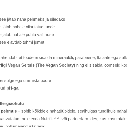
 see jätab naha pehmeks ja siledaks
e jätab nahale niisutatud tunde
e jätab nahale puhta välimuse
 see elavdab tuhmi jumet
tähendab, et toode ei sisalda mineraalõli, parabeene, ftalaate ega sulf
igi Vegan Seltsis (The Vegan Society)
ning ei sisalda loomseid ko
ei sulge ega ummista poore
tud pH-ga
allergiaohutu
ja pehmus
– sobib kõikidele nahatüüpidele, sealhulgas tundlikule nahal
n kasvatatud meie enda Nutrilite™- või partnerfarmides, kus kasutata
aid põllumajandustavasid