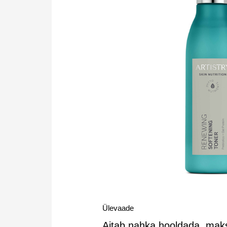
Ülevaade
Aitab nahka hooldada, maks