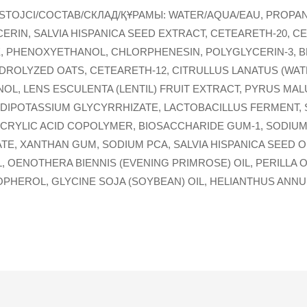
STOJCI/COCTAB/СКЛАД/ҚҰРАМЫ: WATER/AQUA/EAU, PROPAN
RIN, SALVIA HISPANICA SEED EXTRACT, CETEARETH-20, C
E, PHENOXYETHANOL, CHLORPHENESIN, POLYGLYCERIN-3, BE
DROLYZED OATS, CETEARETH-12, CITRULLUS LANATUS (WAT
L, LENS ESCULENTA (LENTIL) FRUIT EXTRACT, PYRUS MALU
 DIPOTASSIUM GLYCYRRHIZATE, LACTOBACILLUS FERMENT,
ACRYLIC ACID COPOLYMER, BIOSACCHARIDE GUM-1, SODIU
E, XANTHAN GUM, SODIUM PCA, SALVIA HISPANICA SEED 
, OENOTHERA BIENNIS (EVENING PRIMROSE) OIL, PERILLA 
HEROL, GLYCINE SOJA (SOYBEAN) OIL, HELIANTHUS ANNU