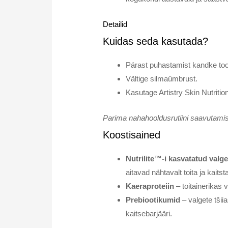
Detailid
Kuidas seda kasutada?
Pärast puhastamist kandke toon
Vältige silmaümbrust.
Kasutage Artistry Skin Nutriti
Parima nahahooldusrutiini saavutamis
Koostisained
Nutrilite™-i kasvatatud val
aitavad nähtavalt toita ja kaitst
Kaeraproteiin
– toitainerikas v
Prebiootikumid
– valgete tšii
kaitsebarjääri.