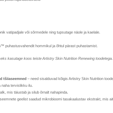
ik vatipadjale või sõrmedele ning tupsutage näole ja kaelale.
on™ puhastusvahendit hommikul ja õhtul pärast puhastamist.
eks kasutage koos teiste Artistry Skin Nutrition Renewing toodetega.
ged tšiiaseemned
– need sisalduvad kõigis Artistry Skin Nutrition tood
a naha tervislikku ilu.
alk, mis täiustab ja silub õrnalt nahapinda.
aseemnete geelist saadud mikrobioomi tasakaalustav ekstrakt, mis ai