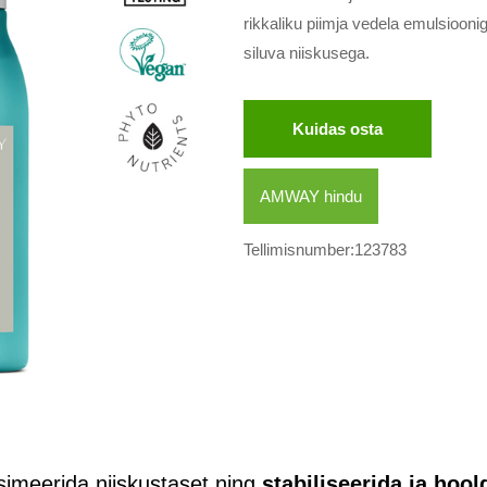
rikkaliku piimja vedela emulsiooni
siluva niiskusega.
Kuidas osta
AMWAY hindu
Tellimisnumber:123783
imeerida niiskustaset ning
stabiliseerida ja hoo