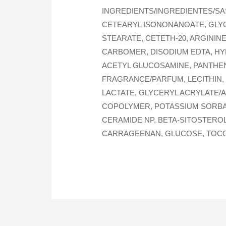
INGREDIENTS/INGREDIENTES/SA
CETEARYL ISONONANOATE, GLYCE
STEARATE, CETETH-20, ARGININ
CARBOMER, DISODIUM EDTA, HY
ACETYL GLUCOSAMINE, PANTHENO
FRAGRANCE/PARFUM, LECITHIN,
LACTATE, GLYCERYL ACRYLATE/
COPOLYMER, POTASSIUM SORBAT
CERAMIDE NP, BETA-SITOSTEROL
CARRAGEENAN, GLUCOSE, TOCOP