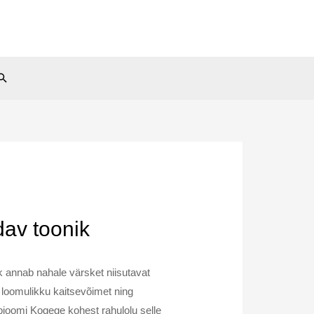
Search
dav toonik
k annab nahale värsket niisutavat
loomulikku kaitsevõimet ning
bioomi Kogege kohest rahulolu selle