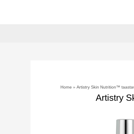
Skip
to
content
Home
Artistry Skin Nutrition™ taast
Artistry 