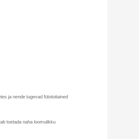
etes ja nende tugevad fütotoitained
tab toetada naha loomulikku