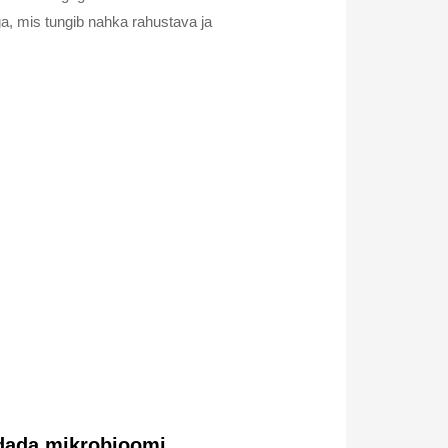
ga, mis tungib nahka rahustava ja
ldada mikrobioomi.