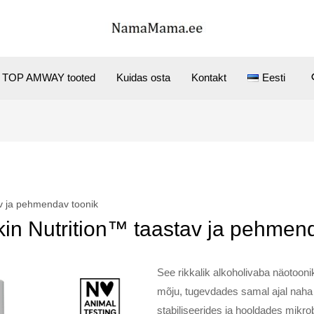
TOP AMWAY tooted
Kuidas osta
Kontakt
Eesti
av ja pehmendav toonik
Skin Nutrition™ taastav ja pehmen
See rikkalik alkoholivaba näotooni
mõju, tugevdades samal ajal naha 
stabiliseerides ja hooldades mikro