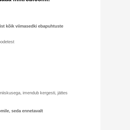
ist kõik viimasedki ebapuhtuste
oodetest
 niiskusega, imendub kergesti, jättes
mile, seda ennetavalt