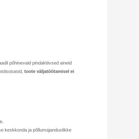
aadil põhinevaid pindaktiivsed aineid
ostisosasid,
toote väljatöötamisel ei
e.
kse keskkonda ja põllumajanduslikke