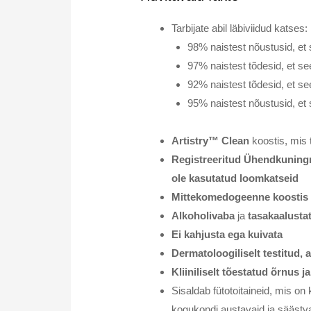
Tarbijate abil läbiviidud katses:
98% naistest nõustusid, et
97% naistest tõdesid, et se
92% naistest tõdesid, et se
95% naistest nõustusid, et
Artistry™ Clean
koostis, mis 
Registreeritud Ühendkuningri
ole kasutatud loomkatseid
Mittekomedogeenne koostis
Alkoholivaba
ja
tasakaalusta
Ei kahjusta ega kuivata
Dermatoloogiliselt testitud, 
Kliiniliselt tõestatud õrnus 
Sisaldab fütotoitaineid, mis o
kogukondi austavaid ja säästv