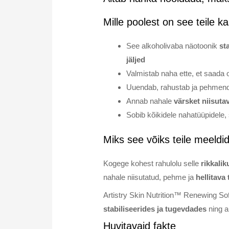
Mille poolest on see teile ka
See alkoholivaba näotoonik
st
jäljed
Valmistab naha ette, et saada 
Uuendab, rahustab ja pehmen
Annab nahale
värsket niisuta
Sobib kõikidele nahatüüpidele, 
Miks see võiks teile meeldi
Kogege kohest rahulolu selle
rikkali
nahale niisutatud, pehme ja
hellitava
Artistry Skin Nutrition™ Renewing So
stabiliseerides ja tugevdades
ning a
Huvitavaid fakte