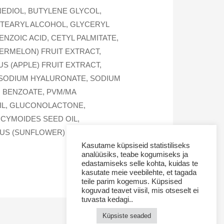
EDIOL, BUTYLENE GLYCOL,
ETEARYL ALCOHOL, GLYCERYL
NZOIC ACID, CETYL PALMITATE,
ERMELON) FRUIT EXTRACT,
S (APPLE) FRUIT EXTRACT,
 SODIUM HYALURONATE, SODIUM
M BENZOATE, PVM/MA
OIL, GLUCONOLACTONE,
OCYMOIDES SEED OIL,
US (SUNFLOWER) SEED OIL, BHT
Kasutame küpsiseid statistiliseks
analüüsiks, teabe kogumiseks ja
edastamiseks selle kohta, kuidas te
kasutate meie veebilehte, et tagada
teile parim kogemus. Küpsised
koguvad teavet viisil, mis otseselt ei
tuvasta kedagi..
Küpsiste seaded