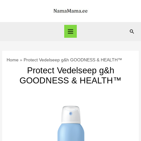
Skip
to
content
Sear
Main
Menu
Home
Protect Vedelseep g&h GOODNESS & HEALTH™
Protect Vedelseep g&h
GOODNESS & HEALTH™