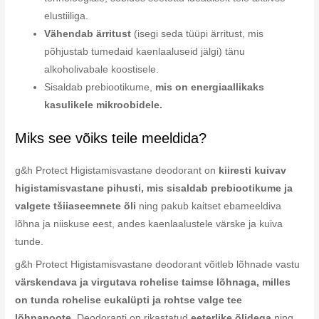
elustiiliga.
Vähendab ärritust
(isegi seda tüüpi ärritust, mis
põhjustab tumedaid kaenlaaluseid jälgi) tänu
alkoholivabale koostisele.
Sisaldab prebiootikume,
mis on energiaallikaks
kasulikele mikroobidele.
Miks see võiks teile meeldida?
g&h Protect Higistamisvastane deodorant on
kiiresti kuivav
higistamisvastane pihusti, mis sisaldab prebiootikume ja
valgete tšiiaseemnete õli
ning pakub kaitset ebameeldiva
lõhna ja niiskuse eest, andes kaenlaalustele värske ja kuiva
tunde.
g&h Protect Higistamisvastane deodorant võitleb lõhnade vastu
värskendava ja virgutava rohelise taimse lõhnaga, milles
on tunda rohelise eukalüpti ja rohtse valge tee
lõhnanoote.
Deodoranti on rikastatud
eeterlike õlidega
ning