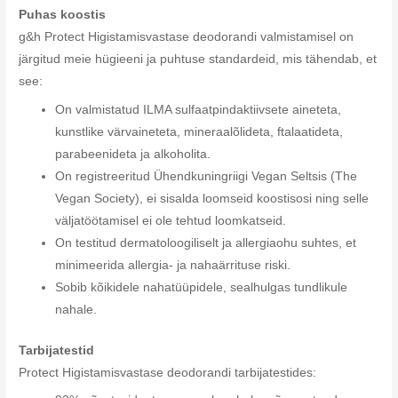
Puhas koostis
g&h Protect Higistamisvastase deodorandi valmistamisel on
järgitud meie hügieeni ja puhtuse standardeid, mis tähendab, et
see:
On valmistatud ILMA sulfaatpindaktiivsete aineteta,
kunstlike värvaineteta, mineraalõlideta, ftalaatideta,
parabeenideta ja alkoholita.
On registreeritud Ühendkuningriigi Vegan Seltsis (The
Vegan Society), ei sisalda loomseid koostisosi ning selle
väljatöötamisel ei ole tehtud loomkatseid.
On testitud dermatoloogiliselt ja allergiaohu suhtes, et
minimeerida allergia- ja nahaärrituse riski.
Sobib kõikidele nahatüüpidele, sealhulgas tundlikule
nahale.
Tarbijatestid
Protect Higistamisvastase deodorandi tarbijatestides: