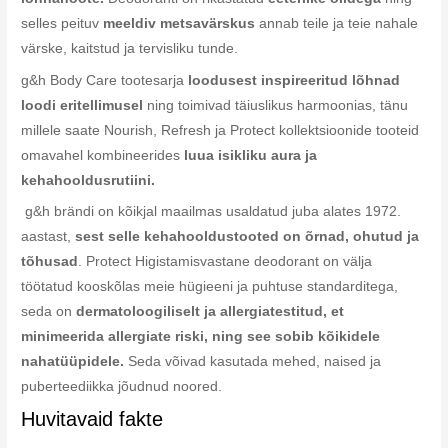
selles peituv
meeldiv metsavärskus
annab teile ja teie nahale
värske, kaitstud ja tervisliku tunde.
g&h Body Care tootesarja
loodusest inspireeritud lõhnad
loodi eritellimusel
ning toimivad täiuslikus harmoonias, tänu
millele saate Nourish, Refresh ja Protect kollektsioonide tooteid
omavahel kombineerides
luua isikliku aura ja
kehahooldusrutiini.
g&h brändi on kõikjal maailmas usaldatud juba alates 1972.
aastast,
sest selle kehahooldustooted on õrnad, ohutud ja
tõhusad
. Protect Higistamisvastane deodorant on välja
töötatud kooskõlas meie hügieeni ja puhtuse standarditega,
seda on
dermatoloogiliselt ja allergiatestitud, et
minimeerida allergiate riski, ning see sobib kõikidele
nahatüüpidele.
Seda võivad kasutada mehed, naised ja
puberteediikka jõudnud noored.
Huvitavaid fakte