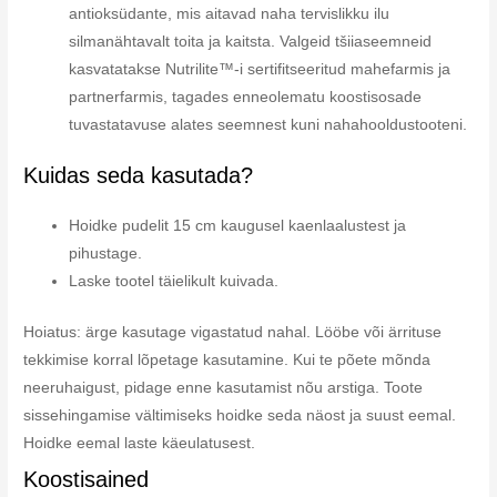
antioksüdante, mis aitavad naha tervislikku ilu
silmanähtavalt toita ja kaitsta. Valgeid tšiiaseemneid
kasvatatakse Nutrilite™-i sertifitseeritud mahefarmis ja
partnerfarmis, tagades enneolematu koostisosade
tuvastatavuse alates seemnest kuni nahahooldustooteni.
Kuidas seda kasutada?
Hoidke pudelit 15 cm kaugusel kaenlaalustest ja
pihustage.
Laske tootel täielikult kuivada.
Hoiatus: ärge kasutage vigastatud nahal. Lööbe või ärrituse
tekkimise korral lõpetage kasutamine. Kui te põete mõnda
neeruhaigust, pidage enne kasutamist nõu arstiga. Toote
sissehingamise vältimiseks hoidke seda näost ja suust eemal.
Hoidke eemal laste käeulatusest.
Koostisained