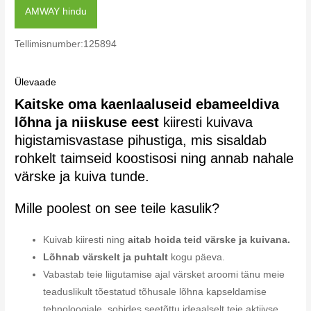
AMWAY hindu
Tellimisnumber:125894
Ülevaade
Kaitske oma kaenlaaluseid ebameeldiva
lõhna ja niiskuse eest
kiiresti kuivava
higistamisvastase pihustiga, mis sisaldab
rohkelt taimseid koostisosi ning annab nahale
värske ja kuiva tunde.
Mille poolest on see teile kasulik?
Kuivab kiiresti ning
aitab hoida teid värske ja kuivana.
Lõhnab värskelt ja puhtalt
kogu päeva.
Vabastab teie liigutamise ajal värsket aroomi tänu meie
teaduslikult tõestatud tõhusale lõhna kapseldamise
tehnoloogiale, sobides seetõttu ideaalselt teie aktiivse