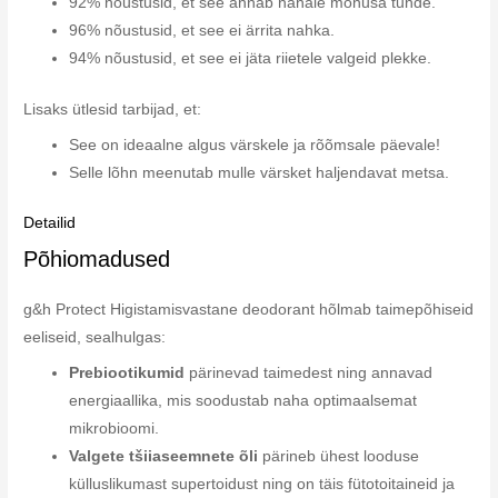
92% nõustusid, et see annab nahale mõnusa tunde.
96% nõustusid, et see ei ärrita nahka.
94% nõustusid, et see ei jäta riietele valgeid plekke.
Lisaks ütlesid tarbijad, et:
See on ideaalne algus värskele ja rõõmsale päevale!
Selle lõhn meenutab mulle värsket haljendavat metsa.
Detailid
Põhiomadused
g&h Protect Higistamisvastane deodorant hõlmab taimepõhiseid
eeliseid, sealhulgas:
Prebiootikumid
pärinevad taimedest ning annavad
energiaallika, mis soodustab naha optimaalsemat
mikrobioomi.
Valgete tšiiaseemnete õli
pärineb ühest looduse
külluslikumast supertoidust ning on täis fütotoitaineid ja