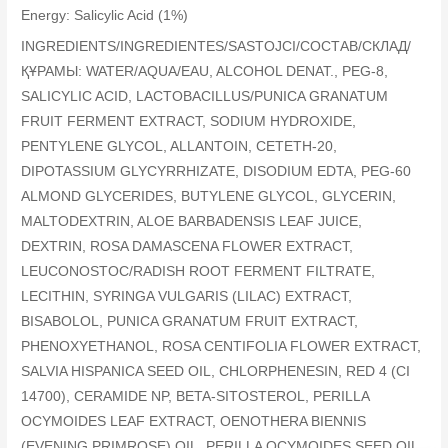
Energy: Salicylic Acid (1%)
INGREDIENTS/INGREDIENTES/SASTOJCI/СОСТАВ/СКЛАД/
ҚҰРАМЫ: WATER/AQUA/EAU, ALCOHOL DENAT., PEG-8,
SALICYLIC ACID, LACTOBACILLUS/PUNICA GRANATUM
FRUIT FERMENT EXTRACT, SODIUM HYDROXIDE,
PENTYLENE GLYCOL, ALLANTOIN, CETETH-20,
DIPOTASSIUM GLYCYRRHIZATE, DISODIUM EDTA, PEG-60
ALMOND GLYCERIDES, BUTYLENE GLYCOL, GLYCERIN,
MALTODEXTRIN, ALOE BARBADENSIS LEAF JUICE,
DEXTRIN, ROSA DAMASCENA FLOWER EXTRACT,
LEUCONOSTOC/RADISH ROOT FERMENT FILTRATE,
LECITHIN, SYRINGA VULGARIS (LILAC) EXTRACT,
BISABOLOL, PUNICA GRANATUM FRUIT EXTRACT,
PHENOXYETHANOL, ROSA CENTIFOLIA FLOWER EXTRACT,
SALVIA HISPANICA SEED OIL, CHLORPHENESIN, RED 4 (CI
14700), CERAMIDE NP, BETA-SITOSTEROL, PERILLA
OCYMOIDES LEAF EXTRACT, OENOTHERA BIENNIS
(EVENING PRIMROSE) OIL, PERILLA OCYMOIDES SEED OIL,