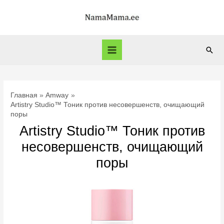
Перейти
к
содержимому
Пои
Main
Menu
Главная
Amway
Artistry Studio™ Тоник против несовершенств, очищающий
поры
Artistry Studio™ Тоник против
несовершенств, очищающий
поры