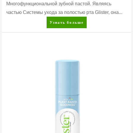
Многофункциональной зубной пастой. Являясь
частью Системы ухода за полостью рта Glister, она...
Glister™
Узнать больше
Многофункциональная
зубная
паста