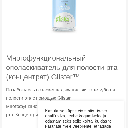
Многофункциональный
ополаскиватель для полости рта
(концентрат) Glister™
Позаботьтесь о свежести дыхания, чистоте зубов и
полости рта с помощью Glister
Многофункционального ополаскивателя для полости
Kasutame küpsiseid statistiliseks
рта. Концентрированная, не содержащая спирта...
analüüsiks, teabe kogumiseks ja
edastamiseks selle kohta, kuidas te
Многофункциональный
Узнать больше
kasutate meie veebilehte, et tagada