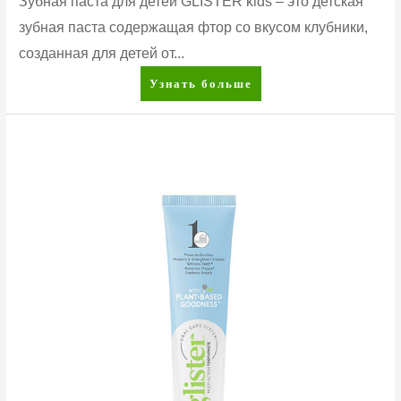
Зубная паста для детей GLISTER kids – это детская
зубная паста содержащая фтор со вкусом клубники,
созданная для детей от...
Зубная
Узнать больше
паста
для
детей
Glister
™
kids