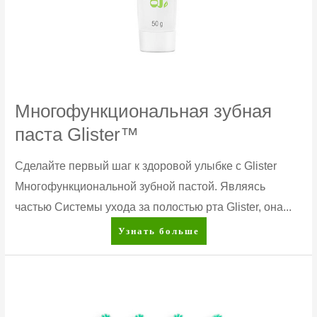
Многофункциональная зубная
паста Glister™
Сделайте первый шаг к здоровой улыбке с Glister
Многофункциональной зубной пастой. Являясь
частью Системы ухода за полостью рта Glister, она...
Многофункциональная
Узнать больше
зубная
паста
Glister™