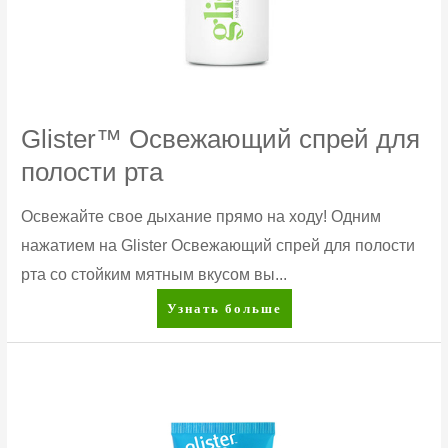
Glister™ Освежающий спрей для
полости рта
Освежайте свое дыхание прямо на ходу! Одним
нажатием на Glister Освежающий спрей для полости
рта со стойким мятным вкусом вы...
Glister™
Узнать больше
Освежающий
спрей
для
полости
рта