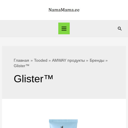
Перейти
к
содержимому
Пои
Main
Menu
Главная
Tooded
AMWAY продукты
Бренды
Glister™
Glister™