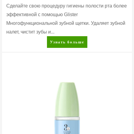
Сделайте свою процедуру гигиены полости рта более
эффективной с помощью Glister
Многофункциональной зубной щетки. Удаляет зубной
налет, чистит зубы и...
Многофункциональная
Узнать больше
зубная
щетка
(мягкая)
Glister™