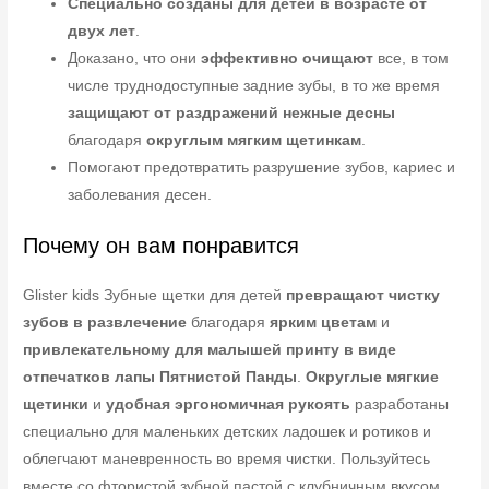
Специально созданы для детей в возрасте от
двух лет
.
Доказано, что они
эффективно очищают
все, в том
числе труднодоступные задние зубы, в то же время
защищают от раздражений нежные десны
благодаря
округлым мягким щетинкам
.
Помогают предотвратить разрушение зубов, кариес и
заболевания десен.
Почему он вам понравится
Glister kids Зубные щетки для детей
превращают чистку
зубов в развлечение
благодаря
ярким цветам
и
привлекательному для малышей принту в виде
отпечатков лапы Пятнистой Панды
.
Округлые мягкие
щетинки
и
удобная эргономичная рукоять
разработаны
специально для маленьких детских ладошек и ротиков и
облегчают маневренность во время чистки. Пользуйтесь
вместе со фтористой зубной пастой с клубничным вкусом