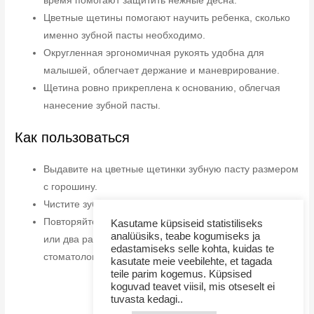
время помогают защитить нежные десна.
Цветные щетины помогают научить ребенка, сколько
именно зубной пасты необходимо.
Округленная эргономичная рукоять удобна для
малышей, облегчает держание и маневрирование.
Щетина ровно прикреплена к основанию, облегчая
нанесение зубной пасты.
Как пользоваться
Выдавите на цветные щетинки зубную пасту размером
с горошину.
Чистите зубы в течение 2 минут.
Повторяйте процедуру после каждого приема пищи
Kasutame küpsiseid statistiliseks
analüüsiks, teabe kogumiseks ja
или два раза в день, или в соответствии с указаниями
edastamiseks selle kohta, kuidas te
стоматолога.
kasutate meie veebilehte, et tagada
teile parim kogemus. Küpsised
koguvad teavet viisil, mis otseselt ei
tuvasta kedagi..