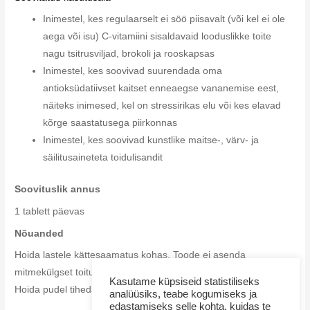
Inimestel, kes regulaarselt ei söö piisavalt (või kel ei ole
aega või isu) C-vitamiini sisaldavaid looduslikke toite
nagu tsitrusviljad, brokoli ja rooskapsas
Inimestel, kes soovivad suurendada oma
antioksüdatiivset kaitset enneaegse vananemise eest,
näiteks inimesed, kel on stressirikas elu või kes elavad
kõrge saastatusega piirkonnas
Inimestel, kes soovivad kunstlike maitse-, värv- ja
säilitusaineteta toidulisandit
Soovituslik annus
1 tablett päevas
Nõuanded
Hoida lastele kättesaamatus kohas. Toode ei asenda
mitmekülgset toitumist. Mitte ületada soovitatud päevast annust.
Kasutame küpsiseid statistiliseks
Hoida pudel tihedalt suletud. Hoiustada jahedas kuivas kohas.
analüüsiks, teabe kogumiseks ja
edastamiseks selle kohta, kuidas te