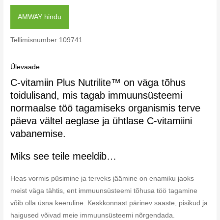
AMWAY hindu
Tellimisnumber:109741
Ülevaade
C-vitamiin Plus Nutrilite™ on väga tõhus
toidulisand, mis tagab immuunsüsteemi
normaalse töö tagamiseks organismis terve
päeva vältel aeglase ja ühtlase C-vitamiini
vabanemise.
Miks see teile meeldib…
Heas vormis püsimine ja terveks jäämine on enamiku jaoks
meist väga tähtis, ent immuunsüsteemi tõhusa töö tagamine
võib olla üsna keeruline. Keskkonnast pärinev saaste, pisikud ja
haigused võivad meie immuunsüsteemi nõrgendada.