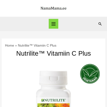
Skip
to
content
Sear
Main
Menu
Home
Nutrilite™ Vitamiin C Plus
Nutrilite™ Vitamiin C Plus