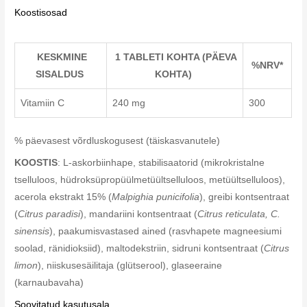
Koostisosad
KESKMINE
1 TABLETI KOHTA (PÄEVA
%NRV*
SISALDUS
KOHTA)
Vitamiin C
240 mg
300
% päevasest võrdluskogusest (täiskasvanutele)
KOOSTIS
: L-askorbiinhape, stabilisaatorid (mikrokristalne
tselluloos, hüdroksüpropüülmetüültselluloos, metüültselluloos),
acerola ekstrakt 15% (
Malpighia punicifolia
), greibi kontsentraat
(
Citrus paradisi
), mandariini kontsentraat (
Citrus reticulata, C.
sinensis
), paakumisvastased ained (rasvhapete magneesiumi
soolad, ränidioksiid), maltodekstriin, sidruni kontsentraat (
Citrus
limon
), niiskusesäilitaja (glütserool), glaseeraine
(karnaubavaha)
Soovitatud kasutusala