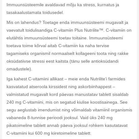
Immuunsüsteemile avaldavad mõju ka stress, kurnatus ja
tasakaalustamata toidusedel.
Mis on lahendus? Toetage enda immuunsüsteemi mugavalt ja
vaevatult toidulisandiga C-vitamiin Plus Nutrilite™. C-vitamiin on
elutähtis immuunsüsteemi toetav toitaine. Immuunsüsteemi
toetava toime kõrval aitab C-vitamiin ka naha tervise
tagamiseks organismil normaalselt kollageeni toota ning rakke
oksüdatiivse stressi eest kaitsta (tänu selle antioksüdandi
omadustele).
Iga kahest C-vitamiini allikast – meie enda Nutrilite’i farmides
kasvatatud atseroola kirssidest ning askorbiinhappest –
valmistatud mugavalt kord päevas manustatav tablett sisaldab
240 mg C-vitamiini, mis on segatud kiulise koostisainega. See
segu aeglustab imendumist ning võimaldab vitamiinil organismis
vabaneda 8-tunnise perioodi jooksul. Vaid üks 240 mg
pikatoimeline tablett annab päeva jooksul rohkem kasutatavat
C-vitamiini kui 600 mg kiiretoimeline tablett.