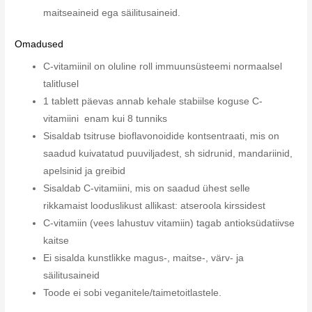
maitseaineid ega säilitusaineid.
Omadused
C-vitamiinil on oluline roll immuunsüsteemi normaalsel
talitlusel
1 tablett päevas annab kehale stabiilse koguse C-
vitamiini enam kui 8 tunniks
Sisaldab tsitruse bioflavonoidide kontsentraati, mis on
saadud kuivatatud puuviljadest, sh sidrunid, mandariinid,
apelsinid ja greibid
Sisaldab C-vitamiini, mis on saadud ühest selle
rikkamaist looduslikust allikast: atseroola kirssidest
C-vitamiin (vees lahustuv vitamiin) tagab antioksüdatiivse
kaitse
Ei sisalda kunstlikke magus-, maitse-, värv- ja
säilitusaineid
Toode ei sobi veganitele/taimetoitlastele.