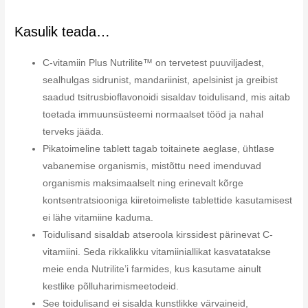
Kasulik teada…
C-vitamiin Plus Nutrilite™ on tervetest puuviljadest,
sealhulgas sidrunist, mandariinist, apelsinist ja greibist
saadud tsitrusbioflavonoidi sisaldav toidulisand, mis aitab
toetada immuunsüsteemi normaalset tööd ja nahal
terveks jääda.
Pikatoimeline tablett tagab toitainete aeglase, ühtlase
vabanemise organismis, mistõttu need imenduvad
organismis maksimaalselt ning erinevalt kõrge
kontsentratsiooniga kiiretoimeliste tablettide kasutamisest
ei lähe vitamiine kaduma.
Toidulisand sisaldab atseroola kirssidest pärinevat C-
vitamiini. Seda rikkalikku vitamiiniallikat kasvatatakse
meie enda Nutrilite’i farmides, kus kasutame ainult
kestlike põlluharimismeetodeid.
See toidulisand ei sisalda kunstlikke värvaineid,